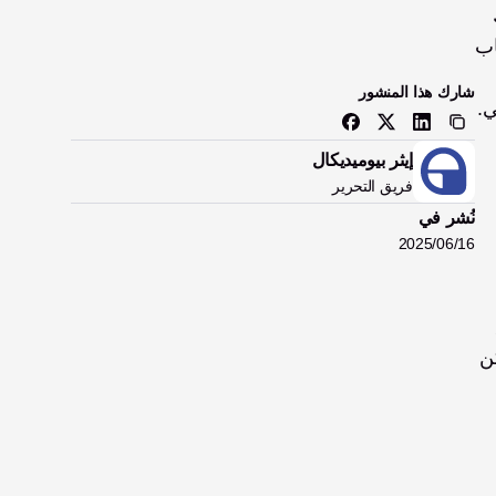
الذي كان قد استقله للتو. وسط الفوضى والارتباك، أدرك ماهيندرا فورًا أن ذراعه تضررت بشدة. «استطعت أن أعرف ذلك 
بمجرد النظر إليها»، كما يتذكر. «لم يكن بالإمكان إنقاذ هذه اليد». ومع ذلك، تمسّك بالأمل، وظل يضغط على الطرف المصاب 
ن بتر ذراعه. «قلت لهم: افعلوا ما 
شارك هذا المنشور
ترونه الأفضل». وعندما استيقظ في صباح اليوم التالي ورأى الضماد في المكان الذي كانت فيه يده، وقع عليه الثقل العاطفي. 
إيثر بيوميديكال
فريق التحرير
نُشر في
16‏/06‏/2025
مبتوري الأطراف العلوية، واجه ماهيندرا ليس فقط التعافي الجسدي، بل أيضًا الأثر العاطفي والنفسي العميق 
لفقدان الطرف. «مكثت في المستشفى لمدة شهر. كان الناس يعاملونني بشكل مختلف. وبدأت أسأل نفسي: كيف سأتمكن 