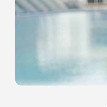
في عام 2006، كان ماهيندرا بيتالي يغادر عمله كأي يوم عادي عندما تغيّرت حياته إلى الأبد. انفجرت قنبلة في قطار مومباي 