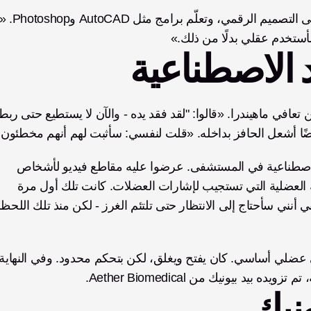
أستخدم عقلي بدلًا من ذلك.»
د الاصطناعية
 أيضًا أشعل الحافز بداخله. «قلت لنفسي: سأثبت لهم أنهم مخطئون.
بعد ذلك بوقت قصير، زاره فريق من شركة للأطراف الاصطناعية في المستشفى. عرضوا عليه مقاطع فيديو لأشخاص 
يستخدمون أيادي اصطناعية، بما في ذلك الأيادي الكهربية العضلية التي تستجيب لإشارات العضلات. كانت تلك أول مرة 
د بيونيك من Aether Biomedical.
نيك