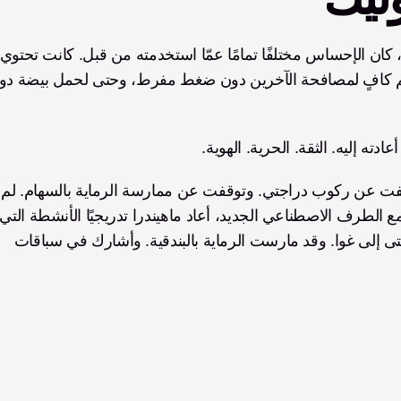
ادته إليه. الثقة. الحرية. الهوية.
«قبل اليد البيونيك، فقدت اهتما
يحبها إلى حياته اليومية. «الآن، أركب لمسافات طويلة، حتى إلى غوا. وقد مارست الرماية بالبندقية. وأشارك في سباقات 