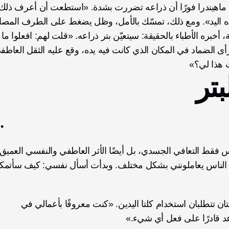
حتى وصل إلى المستشفى. في وقت لاحق من تلك الليلة، أخبره الأطباء بالحقيقة: سيتعيّ
ث هذا لي؟»
بتر
قبل الحادث، كان ماهيندرا يعمل نحاتًا ومصممًا، وهما مهنتان تتطلبان استخدام كلتا اليدين. «كنت معروفًا بأعمالي في 
عد قادرًا على فعل أي شيء.»