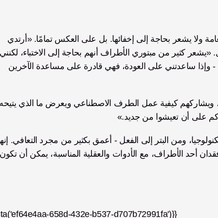
يرتدي ماهيندرا الآن يده البيونيك بكل فخر في الأماكن العامة ولا يشعر بحاجة إلى إخفائها. بل على العكس تمامًا. «أرتدي 
أريد أن أُظهر ما هو ممكن. هذه اليد البيونيك غيّرت حياتي - وإذا ساعدتني على العودة، فهي قادرة على مساعدة الآخرين 
عدكم على أن تعيشوا من جديد.»
cta('ef64e4aa-658d-432e-b537-d707b72991fa')}}