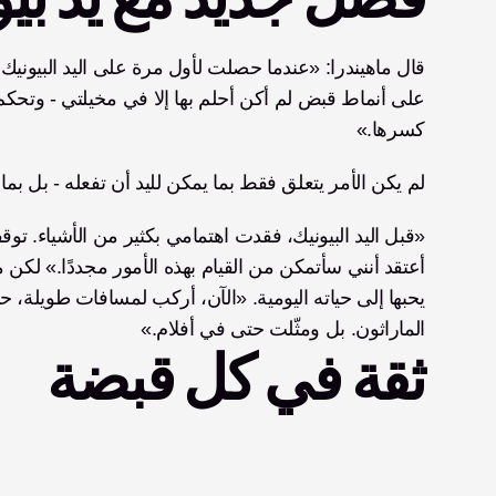
كسرها.»
لم يكن الأمر يتعلق فقط بما يمكن لليد أن تفعله - بل بما أع
الماراثون. بل ومثّلت حتى في أفلام.»
ثقة في كل قبضة