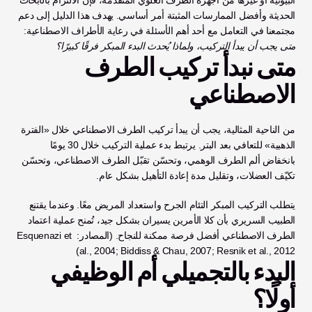
البيونيّة أو غيرها من أجهزة الطرف العلوي المتقدمة، فإن الالتزام بالأبحاث 
الحديثة وأفضل الممارسات المثبتة أمر أساسي. يهدف هذا الدليل إلى دعم 
مجتمعنا في التعامل مع أحد أهم الأسئلة في رعاية الأطراف الاصطناعية: 
متى يجب أن يبدأ التركيب، ولماذا يُحدث البدء المبكر فرقًا كبيرًا؟
متى نبدأ تركيب الطرف 
الاصطناعي
من الناحية المثالية، يجب أن يبدأ تركيب الطرف الاصطناعي خلال «الفترة 
الذهبية» للتعافي بعد البتر. يرتبط بدء عملية التركيب خلال 30 يومًا 
بانخفاض ألم الطرف الوهمي، وتحسّن تقبّل الطرف الاصطناعي، وتحسّن 
تكيّف العضلات، وتقليل مدة إعادة التأهيل بشكل عام.
يتطلب التركيب المبكر التئام الجرح واستعداد المريض معًا. وعندما يقتنع 
الطبيب السريري بأن كلا الأمرين يسيران بشكل جيد، تُمنح عملية اعتماد 
الطرف الاصطناعي أفضل فرصة ممكنة للنجاح. (المصادر: Esquenazi et 
al., 2004; Biddiss & Chau, 2007; Resnik et al., 2012)
البدء بالتجميلي أم الوظيفي 
أولًا؟