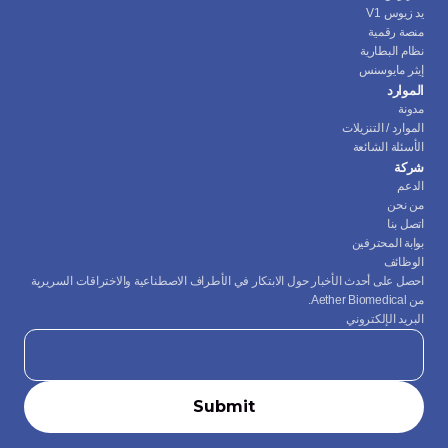
يد زيوس V1
منصة رقمية
نظام البطارية
إيثر مايوسنس
الموارد
مدونة
الموارد / التنزيلات
الأسئلة الشائعة
شركة
الدعم
من نحن
اتصل بنا
بوابة المحترفين
الوظائف
احصل على أحدث الأخبار حول الابتكار في الأطراف الاصطناعية والاختراقات السريرية 
من Aether Biomedical.
البريد الإلكتروني