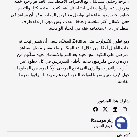
لا توجد رحلتان متماثلتان مع الأطراف الاصطناعية. الأهم هو وجود خطة، 
وفريق داعم، وأدوات تلبي احتياجاتك أينما كنت. البدء مبكرًا، والتقدم 
خطوة بخطوة، والبقاء على تواصل مع فريق الرعاية يمكن أن يساعد في 
جعل الانتقال أكثر سلاسة ونجاحًا. الهدف ليس مجرد ارتداء طرف 
اصطناعي، بل 
استخدامه
 بثقة في الحياة الواقعية.
ومع تطور التكنولوجيا مثل يد Zeus البيونيّة، ينبغي أن يتطور نهجنا في 
إعادة التأهيل أيضًا. من خلال البدء المبكر واتباع مسار منظم، نساعد 
المرضى على التكيف مع الحياة بعد البتر والاستمتاع بحياة تمكّنهم من 
الازدهار. نحن ملتزمون بدعم الأطباء السريريين في كل خطوة عبر 
الأدوات والتدريب والرؤى التي تضع المرضى أولًا. لمزيد من المعلومات 
حول كيفية تغيير تقنيتنا لقواعد اللعبة في دعم مرضانا، ترقبوا مدونتنا 
القادمة.
شارك هذا المنشور
إيثر بيوميديكال
فريق التحرير
نُشر في