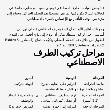
تبدأ بعض العيادات بطرف اصطناعي تجميلي خفيف أو سلبي، خاصة في 
الحالات التي لا يكون فيها المريض مستعدًا بعد للتحكم الحركي ويحتاج إلى 
مزيد من الوقت للتأقلم مع الإحساس بالطرف الاصطناعي. 
ومع ذلك، تُظهر الأبحاث أن البدء بطرف اصطناعي عضلي كهربائي 
أساسي، حتى لو كان بسيطًا، يمكن أن يؤدي إلى نتائج أفضل على المدى 
الطويل من خلال دعم التحكم العضلي وتكيّف الدماغ. (المصادر: Biddiss & 
Chau, 2007; Selles et al., 2002)
مراحل تركيب الطرف 
الاصطناعي
المرحلة
التوصية
المبرر
ما بعد الجراحة 
التركيز على العناية بالجرح 
التهيئة للتركيب
مباشرة (0-30 يومًا)
وتقليل فرط الحساسية
المرحلة المبكرة      
تركيب طرف اصطناعي سلبي 
يدعم مرونة الدماغ 
      (1-3 أشهر)
أو عضلي كهربائي أساسي
والوظيفة
المرحلة اللاحقة      
الترقية إلى أجهزة عضلية 
المريض جاهز بدنيًا 