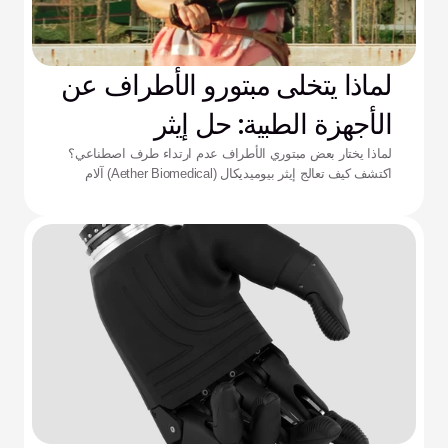
لماذا يتخلى مبتورو الأطراف عن
الأجهزة الطبية: حل إيثر
لماذا يختار بعض مبتوري الأطراف عدم ارتداء طرف اصطناعي؟
اكتشف كيف تعالج إيثر بيوميديكال (Aether Biomedical) آلام
التجويف الداعم، ونفاد البطارية، وإرهاق التحكم المعقد.