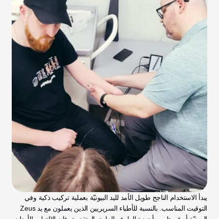
يبدأ الاستخدام الناجح طويل الأمد لليد البيونيّة بعملية تركيب ذكية وفي 
التوقيت المناسب. بالنسبة للأطباء السريريين الذين يعملون مع يد Zeus 