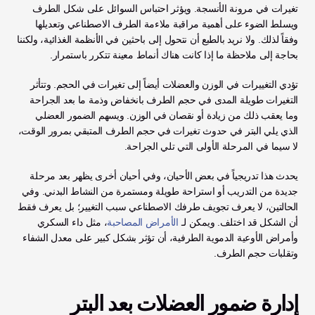
تغيرات في مرونة الأنسجة. ويؤثر احتباس السوائل على شكل الطرف 
ويسلط الضوء على أهمية مراقبة ملاءمة الطرف الاصطناعي وتعديلها 
وفقاً لذلك. ولا نريد بالطبع أن نتحول إلى باحثين في الأنظمة الغذائية، ولكننا 
بحاجة إلى ملاحظة ما إذا كانت هناك أنماط معينة تتكرر باستمرار.
تؤدي التغييرات في الوزن والعضلات أيضاً إلى تغيرات في الحجم. وتتأثر 
التغيرات طويلة المدى في حجم الطرف بانخفاض وذمة ما بعد الجراحة 
وما يعقب ذلك من زيادة أو نقصان في الوزن. ويسهم الضمور العضلي 
الذي يلي البتر في حدوث تغيرات في حجم الطرف المتبقي بمرور الوقت، 
لا سيما في المرحلة الأولى التي تلي الجراحة. 
يحدث هذا تدريجياً في بعض الأحيان، وفي أحيان أخرى يظهر بعد مرحلة 
جديدة من التدريب أو استراحة طويلة ومستمرة من النشاط البدني. وفي 
الحالتين، لا يعرف تجويف طرفك الاصطناعي سبب التغيير؛ بل يعرف فقط 
أن الشكل قد اختلف. ويمكن لـ 
الأمراض المصاحبة
، مثل داء السكري 
وأمراض الأوعية الدموية الطرفية، أن تؤثر بشكل كبير على معدل الشفاء 
وتقلبات حجم الطرف.
إدارة ضمور العضلات بعد البتر