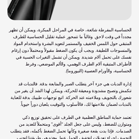
الحساسية المفرطة شائعة، خاصة في المراحل المبكرة، ويمكن أن تظهر 
مجدداً في وقت لاحق. وغالباً ما تتمحور عملية تقليل الحساسية للطرف 
المتبقي حول اللمس الخفيف والمستمر لتعويد البشرة واستخدام المواد 
والمنسوجات اللطيفة. ويجب أن يكون الضغط مقبولاً ومحتملاً دون إرغام 
نفسك على تحمل آلام شديدة. ويمكن أن تشمل التغيرات الحسية في 
الأطراف المتبقية آلام الطرف الوهمي، والألم الموضعي، وفرط 
الحساسية، والأورام العصبية (النيوروما).
إدارة الندبات هي جزء آخر يتطلب الصبر والمتابعة بدقة. فالندبات قد 
تنكمش وتصبح مشدودة ومعيقة للحركة، ويمكن لهذا الشد أن يغير من 
شعورك بالتجويف وملاءمته عند الحركة. اتبع توجيهات طبيبك بدقة للعناية 
بالندبات لضمان ملاءمتها لك، فالأسلوب والتوقيت يلعبان دوراً حيوياً.
تعتمد حماية المناطق العظمية في الطرف على تحقيق توزيع ذكي 
ومتوازن للضغط، وليس على جعل الجلد "أقوى" ومتحملاً للعديد من 
الصدمات. فإذا بدت بقعة صغيرة وكأنها تحمل الضغط بأكمله، فقد يتطلب 
التجويف إجراء تعديلات لتخفيف الحمل عنها. وهذه هي طريقتنا لتجنب 