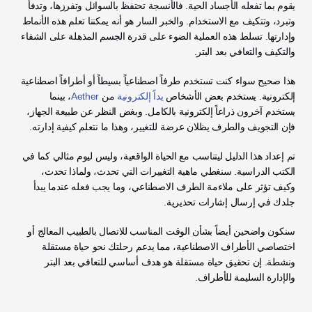
يقوم بما تفعله الأجساد الحية. فالأنسجة تحتفظ بالسوائل وتفرزها، وتدفأ 
وتبرد، وتتكيف مع الاستخدام. والخبر السار هو أنه يمكننا تعلم هذه الأنماط 
وإدارتها. تسلط هذه العملية الضوء على قدرة الجسم المذهلة على الشفاء 
والتكيف والتعافي بعد البتر.
هذا صحيح سواء كنت تستخدم طرفاً اصطناعياً بسيطاً أو أطرافاً اصطناعية 
إلكترونية. يستخدم بعض الأشخاص 
يداً إلكترونية
 من 
Aether
، بينما 
يستخدم آخرون ذراعاً إلكترونية بالكامل. وبغض النظر عن طبيعة الجهاز، 
فإن التجويف والطرف يظلان عرضة للتغيير، وهذا ما نتعلم كيفية إدارته.
تم إعداد هذا الدليل ليتناسب مع الحياة الواقعية، وليس ليوم مثالي كما في 
الكتب الدراسية. سنغطي ماهية التغييرات التي تحدث، ولماذا تحدث، 
وكيف تؤثر على ملاءمة الطرف الاصطناعي، وما يجب فعله عندما يبدأ 
جلدك في إرسال إشارات تحذيرية. 
سنكون واضحين أيضاً بشأن الوقت المناسب للاتصال بالطبيب المعالج أو 
اختصاصي الأطراف الاصطناعية، مما يدعم رحلتك نحو حياة مستقلة 
ونشطة. إن تحقيق حياة مستقلة هو هدف أساسي للتعافي بعد البتر 
والإدارة السليمة للأطراف.