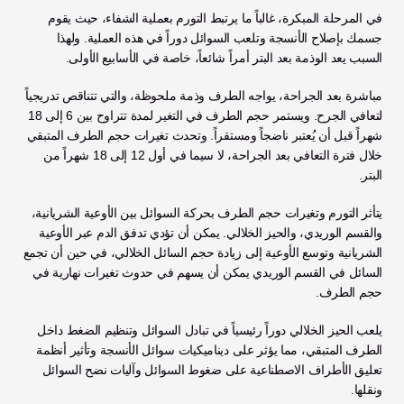
في المرحلة المبكرة، غالباً ما يرتبط التورم بعملية الشفاء، حيث يقوم 
جسمك بإصلاح الأنسجة وتلعب السوائل دوراً في هذه العملية. ولهذا 
السبب يعد الوذمة بعد البتر أمراً شائعاً، خاصة في الأسابيع الأولى.
مباشرة بعد الجراحة، يواجه الطرف وذمة ملحوظة، والتي تتناقص تدريجياً 
لتعافي الجرح. ويستمر حجم الطرف في التغير لمدة تتراوح بين 6 إلى 18 
شهراً قبل أن يُعتبر ناضجاً ومستقراً. وتحدث تغيرات حجم الطرف المتبقي 
خلال فترة التعافي بعد الجراحة، لا سيما في أول 12 إلى 18 شهراً من 
البتر.
يتأثر التورم وتغيرات حجم الطرف بحركة السوائل بين الأوعية الشريانية، 
والقسم الوريدي، والحيز الخلالي. يمكن أن تؤدي تدفق الدم عبر الأوعية 
الشريانية وتوسع الأوعية إلى زيادة حجم السائل الخلالي، في حين أن تجمع 
السائل في القسم الوريدي يمكن أن يسهم في حدوث تغيرات نهارية في 
حجم الطرف. 
يلعب الحيز الخلالي دوراً رئيسياً في تبادل السوائل وتنظيم الضغط داخل 
الطرف المتبقي، مما يؤثر على ديناميكيات سوائل الأنسجة وتأثير أنظمة 
تعليق الأطراف الاصطناعية على ضغوط السوائل وآليات نضح السوائل 
ونقلها.