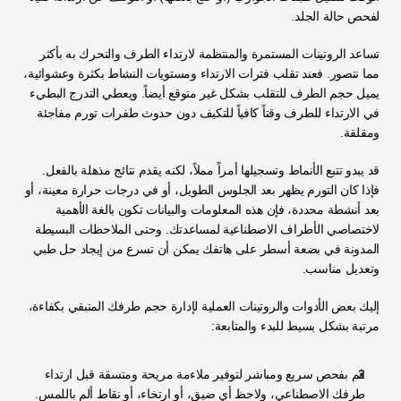
لفحص حالة الجلد.
تساعد الروتينات المستمرة والمنتظمة لارتداء الطرف والتحرك به بأكثر 
مما نتصور. فعند تقلب فترات الارتداء ومستويات النشاط بكثرة وعشوائية، 
يميل حجم الطرف للتقلب بشكل غير متوقع أيضاً. ويعطي التدرج البطيء 
في الارتداء للطرف وقتاً كافياً للتكيف دون حدوث طفرات تورم مفاجئة 
ومقلقة.
قد يبدو تتبع الأنماط وتسجيلها أمراً مملاً، لكنه يقدم نتائج مذهلة بالفعل. 
فإذا كان التورم يظهر بعد الجلوس الطويل، أو في درجات حرارة معينة، أو 
بعد أنشطة محددة، فإن هذه المعلومات والبيانات تكون بالغة الأهمية 
لاختصاصي الأطراف الاصطناعية لمساعدتك. وحتى الملاحظات البسيطة 
المدونة في بضعة أسطر على هاتفك يمكن أن تسرع من إيجاد حل طبي 
وتعديل مناسب.
إليك بعض الأدوات والروتينات العملية لإدارة حجم طرفك المتبقي بكفاءة، 
مرتبة بشكل بسيط للبدء والمتابعة:
قم بفحص سريع ومباشر لتوفير ملاءمة مريحة ومتسقة قبل ارتداء 
طرفك الاصطناعي، ولاحظ أي ضيق، أو ارتخاء، أو نقاط ألم باللمس.