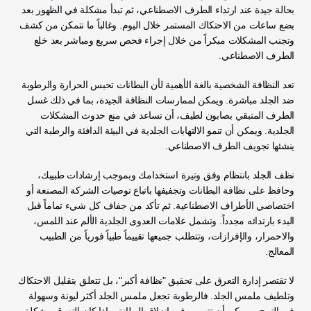
بحالة جيدة عند ارتداء الطرف الاصطناعي، ثم تبدأ مشكلة في الظهور بعد 
بضع ساعات من الاحتكاك المستمر خلال اليوم. وغالباً ما نتمكن من كشف 
وتجنب المشكلات مبكراً من خلال إجراء فحص سريع ومباشر بعد خلع 
الطرف الاصطناعي.
تعد النظافة الشخصية بالغة الأهمية لأن البطانات تحبس الحرارة والرطوبة 
ضد الجلد مباشرة. ويمكن لممارسات النظافة الجيدة، بما في ذلك غسل 
الطرف المتبقي بصابون لطيف، أن تساعد في منع حدوث المشكلات 
الجلدية. ويمكن أن تنمو الالتهابات الجلدية في البيئة الدافئة والرطبة التي 
ينشئها تجويف الطرف الاصطناعي. 
نظف الجلد بانتظام وفق وتيرة استخدامك وبموجب إرشادات طبيبك، 
وحافظ على نظافة البطانات وتجفيفها باتباع توصيات الشركة المصنعة أو 
اختصاصي الأطراف الاصطناعية. ثم تأكد من جفاف كل شيء تماماً قبل 
البدء بارتدائه مجدداً. وتشمل علامات العدوى الجلدية الألم عند اللمس، 
والاحمرار، والإفرازات، وتتطلب جميعها تقييماً طبياً فورياً من الطبيب 
المعالج.
لا تقتصر إدارة التعرق على تحقيق "نظافة أكبر"، بل تتعلق بتقليل الاحتكاك 
وتلطيف ملمس الجلد. فالرطوبة تجعل ملمس الجلد أكثر ليونة وسهولة 