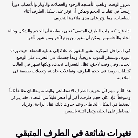
بمرور الوقت. وتلعب الأنسجة الرخوة والعضلات والأوتار والأعصاب دوراً 
رئيسياً في تقلبات الحجم ويمكن أن تؤثر على شكل الطرف أثناء 
القياسات، مما يؤثر على مدى ملاءمة التجويف. 
لذا، فإن "تغييرات الطرف المتبقي" تعني ببساطة أن الحجم والشكل وحالة 
الجلد والأحاسيس يمكن أن تتغير من يوم لآخر ومن شهر لآخر.
في المراحل المبكرة، تشير التغييرات عادةً إلى عملية الشفاء، حيث يزداد 
التورم، وتستقر الندوب تدريجياً، ويبدأ جسمك في التعرف على الوضع 
الجديد. وفي وقت لاحق، تظل التغييرات تحدث، ولكنها تظهر في الغالب 
كتقلبات يومية في حجم الطرف، وتفاعلات جلدية، وتعديلات طفيفة في 
الملاءمة.
هذا الأمر مهم لأن تجويف الطرف الاصطناعي والبطانة يتطلبان تطابقاً ثابتاً 
ومتوقعاً. فإذا كان حجم طرفك أكبر أو أصغر قليلاً من المعتاد، فقد يتركز 
الضغط في المكان الخاطئ. وعند حدوث ذلك، تقل الراحة، وتزداد 
المخاطر على الجلد، وتقل الثقة بالنفس.
تغيرات شائعة في الطرف المتبقي 