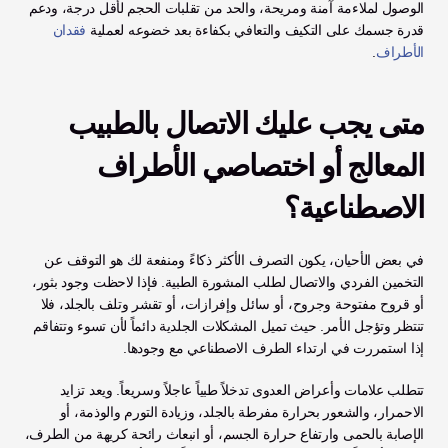
الوصول لملاءمة آمنة ومريحة، والحد من تقلبات الحجم لأقل درجة، ودعم 
قدرة جسمك على التكيف والتعافي بكفاءة بعد خضوعه لعملية 
فقدان 
الأطراف
.
متى يجب عليك الاتصال بالطبيب 
المعالج أو اختصاصي الأطراف 
الاصطناعية؟
في بعض الأحيان، يكون التصرف الأكثر ذكاءً ومنفعة لك هو التوقف عن 
التخمين الفردي والاتصال لطلب المشورة الطبية. فإذا لاحظت وجود بثور، 
أو قروح مفتوحة وجروح، أو سائل وإفرازات، أو تقشر وتلف بالجلد، فلا 
تنتظر وتؤجل الأمر. حيث تميل المشكلات الجلدية دائماً لأن تسوء وتتفاقم 
إذا استمررت في ارتداء الطرف الاصطناعي مع وجودها.
تتطلب علامات وأعراض العدوى تدخلاً طبياً عاجلاً وسريعاً. ويعد تزايد 
الاحمرار، والشعور بحرارة مفرطة بالجلد، وزيادة التورم والوذمة، أو 
الإصابة بالحمى وارتفاع حرارة الجسم، أو انبعاث رائحة كريهة من الطرف، 