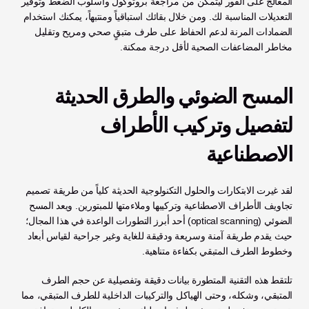
المعالج على الفور ليتمكن من مراجعة بروتوكول وأسلوب الضغط وتوفير 
التعديلات المناسبة لك. ومن خلال بقائك استباقياً ومنتبهاً، يمكنك استخدام 
الضمادات المرنة لدعم الحفاظ على طرف متبقٍ صحي ومريح وتقليل 
مخاطر المضاعفات الصحية لأقل درجة ممكنة.
المسح الضوئي والطرق الحديثة 
لتفصيل وتركيب الأطراف 
الاصطناعية
لقد غيرت الابتكارات والحلول التكنولوجية الحديثة كلياً من طريقة تصميم 
تجاويف الأطراف الاصطناعية وتركيبها وملاءمتها للمبتورين. ويعد المسح 
الضوئي (optical scanning) أحد أبرز التطورات الواعدة في هذا المجال؛ 
حيث يقدم طريقة آمنة وسريعة ودقيقة للغاية وغير جراحية لقياس أبعاد 
وخطوط الطرف المتبقي بكفاءة متناهية. 
تلتقط هذه التقنية المتطورة بيانات دقيقة وتفصيلية عن حجم الطرف 
المتبقي، وشكله، وحتى الهياكل والتركيبات الداخلية للطرف المتبقي، مما 