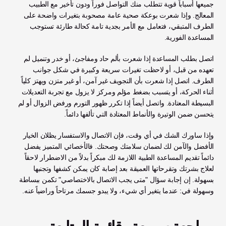
جميعها أسباباً قوية تتطلب منك التواصل فوراً ودون تأخير مع الطبيب 
المعالج. وإذا شعرت بوعكة صحية عامة مصحوبة بتغيرات واضحة على 
الطرف المتبقي، فتعامل مع الأمر بجدية تامة كحالة طارئة تستوجب 
المساعدة الفورية.
اتصل بطلب المساعدة إذا شعرت بألم حاد ومفاجئ، أو خدر وتنميل لم 
تعهده من قبل، أو لاحظت تغيرات سريعة وكبيرة في شكل جوانب 
الطرف. اتصل إذا شعرت بأن التجويف غير آمن، أو غير متزن ويهتز كلياً 
أثناء الحركة، أو يتسبب بضغط مؤلم ومركز لا يزول مع تجربة التعديلات 
البسيطة المعتادة. واتصل أيضاً إذا تكرر ظهور التورم ورفض الزوال أو لم 
يتحسن ضمن الوتيرة والأنماط المعتادة التي تألفها دائماً.
وإذا ساورك الشك في أي وقت، فإن الاتصال والاستفسار يظلان الخيار 
الأفضل والآمن لك لضمان سلامتك وصحتك. فالأخصائي المتميز يفضل 
دائماً تقديم المساعدة الطبية اللازمة لك مبكراً بدلاً من الاضطرار لاحقاً 
لعلاج بشرتك وتقرحاتها العميقة بعد إصابة كان يمكن كشفها وتجنبها 
بسهولة. إن إجابة سؤال "متى يجب الاتصال بالاختصاصي" تكمن ببساطة 
وسهولة في: عندما يتغير أي شيء، ولا يبدو جسمك مرتاحاً وراضياً عنه.