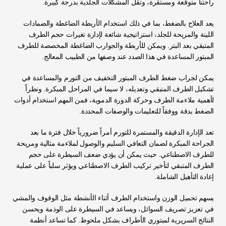
راحتنا متوقعة ومستقرة، وتقل المشكلات الجلدية بدرجة كبيرة.
يعد العلاج بالضغط، بما في ذلك استخدام الأربطة الضاغطة والضمادات 
اللينة والمريحة للجلد، استراتيجية شائعة لإدارة تغيرات حجم الطرف 
المتبقي بعد البتر. ويمكن للأربطة والجوارب الضاغطة المخصصة للطرف 
المبتور المساعدة في هذا الصدد عند وصفها من الطبيب المعالج. 
يمكن لجراب ضغط الطرف المبتور التخفيف من التورم والمساعدة في 
تشكيل الطرف المتبقي وتعديله، لا سيما في المراحل المبكرة. ونظراً 
لأهمية ملاءمة الطرف وحركة الدورة الدموية، فمن المهم استخدام أدوات 
الضغط بدقة ووفقاً للتعليمات والوصفات المحددة. 
تعد الإدارة الدقيقة والمستمرة للتورم أمراً ضرورياً خلال فترة ما بعد 
الجراحة المبكرة لضمان التعافي السليم والوصول لملاءمة مثالية ومريحة 
للطرف الاصطناعي. حيث يمكن أن يؤدي ضعف السيطرة على حجم 
الطرف المتبقي لتأخير تركيب الطرف الاصطناعي ويؤثر سلباً على عملية 
إعادة التأهيل الشاملة.
يسهم تحميل الوزن واستخدام الطرف أثناء الأنشطة مثل الوقوف والمشي 
في تعزيز تصريف السوائل، ويساعد في السيطرة على الوذمة ويحسن 
النتائج السريرية لمبتوري الأطراف بشكل ملحوظ. كما تساعد أنظمة 