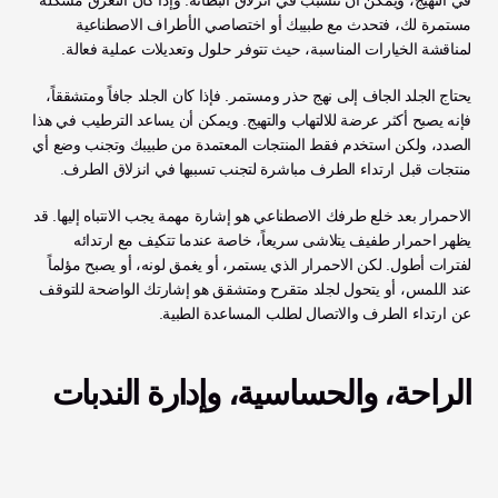
في التهيج، ويمكن أن تتسبب في انزلاق البطانة. وإذا كان التعرق مشكلة 
مستمرة لك، فتحدث مع طبيبك أو اختصاصي الأطراف الاصطناعية 
لمناقشة الخيارات المناسبة، حيث تتوفر حلول وتعديلات عملية فعالة.
يحتاج الجلد الجاف إلى نهج حذر ومستمر. فإذا كان الجلد جافاً ومتشققاً، 
فإنه يصبح أكثر عرضة للالتهاب والتهيج. ويمكن أن يساعد الترطيب في هذا 
الصدد، ولكن استخدم فقط المنتجات المعتمدة من طبيبك وتجنب وضع أي 
منتجات قبل ارتداء الطرف مباشرة لتجنب تسببها في انزلاق الطرف.
الاحمرار بعد خلع طرفك الاصطناعي هو إشارة مهمة يجب الانتباه إليها. قد 
يظهر احمرار طفيف يتلاشى سريعاً، خاصة عندما تتكيف مع ارتدائه 
لفترات أطول. لكن الاحمرار الذي يستمر، أو يغمق لونه، أو يصبح مؤلماً 
عند اللمس، أو يتحول لجلد متقرح ومتشقق هو إشارتك الواضحة للتوقف 
عن ارتداء الطرف والاتصال لطلب المساعدة الطبية.
الراحة، والحساسية، وإدارة الندبات