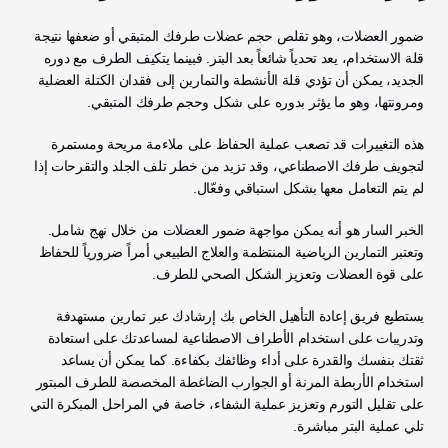
ضمور العضلات، وهو تقلص حجم عضلات طرفك المتبقي أو ضعفها نتيجة 
قلة الاستخدام، يعد تحدياً شائعاً بعد البتر. فبينما يتكيف الطرف مع دوره 
الجديد، يمكن أن تؤدي قلة الأنشطة والتمارين إلى فقدان الكتلة العضلية 
ومرونتها، وهو ما يؤثر بدوره على شكل وحجم طرفك المتبقي. 
هذه التغييرات قد تصعب عملية الحفاظ على ملاءمة مريحة ومستمرة 
لتجويف طرفك الاصطناعي، وقد تزيد من خطر تلف الجلد والتقرحات إذا 
لم يتم التعامل معها بشكل استباقي وفعّال.
الخبر السار هو أنه يمكن مواجهة ضمور العضلات من خلال نهج شامل. 
وتعتبر التمارين الرياضية المنتظمة والعلاج الطبيعي أمراً ضرورياً للحفاظ 
على قوة العضلات وتعزيز الشكل الصحي للطرف. 
يستطيع فريق إعادة التأهيل الخاص بك إرشادك عبر تمارين مستهدفة 
وتدريبات على استخدام الأطراف الاصطناعية لمساعدتك على استعادة 
ثقتك بنفسك والقدرة على أداء وظائفك بكفاءة. كما يمكن أن يساعد 
استخدام الأربطة المرنة أو الجوارب الضاغطة المخصصة للطرف المبتور 
على تقليل التورم وتعزيز عملية الشفاء، خاصة في المراحل المبكرة التي 
تلي عملية البتر مباشرة.