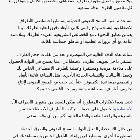
يتيح تصنيع وتفصيل تجويف طرف اصطناعي مخصص بالكامل ومتوافق مع 
كل تفاصيل الطرف بدقة متناهية.
باستخدام تقنية المسح الضوئي الحديثة، يستطيع اختصاصي الأطراف 
الاصطناعية إنشاء نموذج رقمي ثلاثي الأبعاد دقيق للغاية لطرفك، بما 
يضمن تطابق التجويف مع الخصائص التشريحية الفريدة لطرفك وملاءمته 
التامة مع أي بروزات عظمية أو مناطق حساسة للغاية. 
تساعد هذه الدقة العالية في السيطرة والحد من تقلبات حجم الطرف 
المتبقي داخل تجويف الطرف الاصطناعي، مما يضمن في النهاية الحصول 
على ملاءمة مريحة ومستقرة وعملية للطرف الاصطناعي الخاص بك. 
وتعمل الأساليب والتقنيات الحديثة الأخرى، مثل الطباعة ثلاثية الأبعاد 
والتصميم بمساعدة الكمبيوتر، جنباً إلى جنب مع المسح الضوئي لإنتاج 
تجاويف أطراف اصطناعية متينة ومريحة لأقصى حد ممكن.
تعني هذه الابتكارات المتطورة أنه يمكن للعديد من مبتوري الأطراف الآن 
الاستفادة
 والحصول على خدمات تركيب للأطراف الاصطناعية تتميز 
بالسرعة والراحة الفائقة والدقة العالية أكثر من أي وقت مضى. 
من خلال الاستخدام الفعال لأدوات المسح الضوئي والطرق الحديثة 
المتطورة الأخرى، يستطيع فريق إعادة التأهيل الخاص بك مساعدتك في 