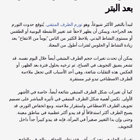
بعد البتر
لنبدأ بالتغير الأكثر شيوعاً، وهو 
تورم الطرف المتبقي
. يُتوقع حدوث التورم 
بعد الجراحة، ويمكن أن يظهر لاحقاً عند تغيير الأنشطة اليومية أو الطقس 
أو مستوى النشاط البدني. يلاحظ الكثير من الناس "يوماً من الانتفاخ" بعد 
زيادة النشاط أو الجلوس لفترات أطول من المعتاد.
يمكن أن تحدث تغيرات حجم الطرف المتبقي أيضاً خلال اليوم نفسه. قد 
تشعر بضيق التجويف في الصباح، ثم ترخيه بحلول فترة بعد الظهر، أو 
العكس. هذه التقلبات شائعة، وهي أحد الأسباب التي تجعل ملاءمة 
الطرف الاصطناعي تبدو غير مستقرة.
كما أن تغيرات شكل الطرف المتبقي شائعة أيضاً، خاصة في الأشهر 
الأولى. تكمن أهمية شكل الطرف المتبقي في تأثيره المباشر على تصميم 
تجويف الطرف الاصطناعي واستقرار ملاءمته. ومع انخفاض التورم، قد 
يصبح الطرف أكثر استدقاقاً أو قد يبدو أكثر عظمية في مناطق معينة. 
وحتى وإن بدا التغيير صغيراً في المرآة، فإنه قد يبدو كبيراً جداً داخل 
التجويف.
تغيرات الجلد هي تحدٍ كبير آخر. فقد تظهر الجفاف، والعرق، والطفح 