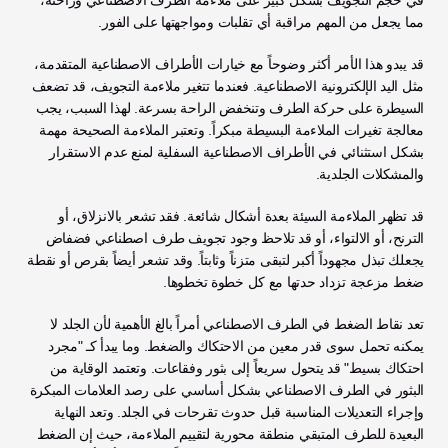
في حجم التجويف بشكل كبير على ملاءمة الطرف الاصطناعي وراحته، 
مما يجعل من المهم مراقبة أي تقلبات ومواجهتها على الفور.
قد يبدو هذا الأمر أكثر وضوحاً مع خيارات الأطراف الاصطناعية المتقدمة، 
مثل اليد الإلكترونية الاصطناعية. فعندما تتغير ملاءمة التجويف، قد تضعف 
السيطرة على حركة الطرف وتنخفض الراحة بسرعة. لهذا السبب، يجب 
معالجة تغيرات الملاءمة البسيطة مبكراً. وتعتبر الملاءمة الصحيحة مهمة 
بشكل استثنائي في الأطراف الاصطناعية السفلية لمنع عدم الاستقرار 
والمشكلات الجلدية.
قد تظهر الملاءمة السيئة بعدة أشكال شائعة. فقد تشعر بالانزلاق، أو 
الترنح، أو الالتواء، أو قد تلاحظ وجود تجويف طرف اصطناعي فضفاض 
يجعلك تبذل مجهوداً أكبر لتبقى متزناً وثابتاً. وقد تشعر أيضاً بقرص أو نقطة 
ضغط مزعجة تزداد حدتها مع كل خطوة تخطوها.
تعد نقاط الضغط في الطرف الاصطناعي أمراً بالغ الأهمية لأن الجلد لا 
يمكنه تحمل سوى قدر معين من الاحتكاك والضغط. وما يبدأ كـ "مجرد 
احتكاك بسيط" قد يتحول سريعاً إلى بثور وفقاعات. وتعتمد الوقاية من 
البثور في الطرف الاصطناعي بشكل أساسي على رصد العلامات المبكرة 
وإجراء التعديلات المناسبة قبل حدوث تقرحات في الجلد. وتعد النهاية 
البعيدة للطرف المتبقي منطقة محورية لتقييم الملاءمة، حيث إن الضغط 