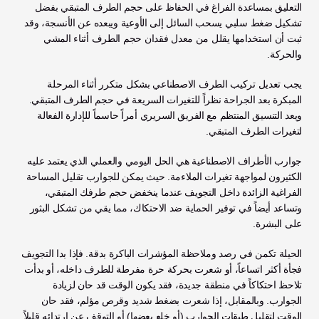
التعليق بمساعدة الفراغ في الحفاظ على حجم الطرف المتبقي بفضل 
تشكيل ضغط سلبي يسحب السائل إلى الأوعية ويبعده عن الأنسجة، وقد 
ثبت أن استخدامها يقلل من معدل فقدان حجم الطرف أثناء المشي 
والحركة. 
يجب تعديل تركيب الطرف الاصطناعي بشكل متكرر أثناء المرحلة 
المبكرة بعد الجراحة نظراً للتغيرات السريعة في حجم الطرف المتبقي. 
ويعد التنسيق المنتظم مع الفريق السريري أمراً حاسماً للإدارة الفعالة 
لتغيرات الطرف المتبقي.
جوارب الأطراف الاصطناعية هي الحل اليومي والعملي الذي يعتمد عليه 
الكثيرون لمواجهة تغيرات الملاءمة. حيث يمكن للجوارب تقليل المساحة 
الفراغية الزائدة داخل التجويف عندما ينخفض حجم طرفك المتبقي، 
وتساعد أيضاً في توفير الحماية ضد الاحتكاك، مما يقي من تشكل البثور 
على البشرة.
الحيلة تكمن في رصد وملاحظة المؤشرات الباكرة بدقة. فإذا بدا التجويف 
فجأة أكثر اتساعاً، أو شعرت بحركة حرة مفرطة للطرف داخله، أو بدأت 
تلاحظ احتكاكاً في منطقة جديدة، فقد يكون الوقت قد حان لزيادة 
الجوارب. وبالمقابل، إذا شعرت بضغط شديد وقرص مؤلم، فقد حان 
الوقت لتقليل طبقات الجوارب (أو خلع بعضها) أو التوقف عن ارتدائه قليلاً 