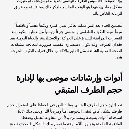
وإذا أصبحت أحاسيس الطرف الوهمي شديدة، أو مزعجة، أو تغيرت 
بشكل مفاجئ، فهذا هو الوقت المناسب لذكر ذلك ومناقشته مع فريق 
الرعاية الخاص بك.
تتضمن الحياة بعد البتر عملية تعافي بدني كبيرة وتكيفاً نفسياً وعاطفياً 
مهماً. ويعد التكيف العاطفي والنفسي جزءاً رئيسياً من عملية التكيف مع 
التغييرات المرافقة للقدرة على الحركة، والاستقلالية، والحياة اليومية بعد 
فقدان الطرف. وقد يكون الاستشارة النفسية ضرورية لمعالجة مشكلات 
الصحة العقلية الشائعة مثل القلق والاكتئاب خلال فترات التكيف الحرجة 
هذه.
أدوات وإرشادات موصى بها لإدارة 
حجم الطرف المتبقي
تعد إدارة حجم الطرف المتبقي بمثابة الفن في الحفاظ على استقرار حجم 
طرفك بشكل كافٍ ليبقى التجويف آمناً ومريحاً لك. ويعني ذلك عادةً 
استخدام أدوات بسيطة ومستمرة بدلاً من محاولة "تحمل وضغط" 
الملاءمة الخاطئة وتجاوز الآلام. وعندما نقوم بذلك بالشكل الصحيح، تصبح 