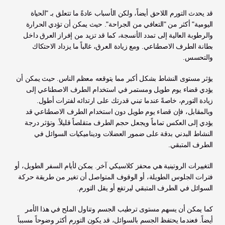
قد يحدث التورم اللاحق أيضاً، ولكن الأسباب عادةً ما تتعلق بـ "الحياة 
اليومية" أكثر من "التعافي من الجراحة". حيث يمكن أن تؤدي الحرارة 
والرطوبة العالية إلى تمدد الأنسجة، كما قد تزيد من إفراز العرق داخل 
بطانة الطرف الاصطناعي. ومع زيادة العرق، غالباً ما يزداد الاحتكاك 
والتحسس.
يؤثر مستوى النشاط بشكل أكبر مما يتوقعه معظم الناس. حيث يمكن أن 
يؤدي قضاء يوم طويل ومستمر في استخدام الطرف الاصطناعي إلى 
زيادة التورم، خاصةً عندما تبني قدرتك على ارتدائه لفترات أطول. 
وبالمقابل، فإن قضاء يوم طويل دون استخدام الطرف الاصطناعي قد 
يؤدي إلى العكس تماماً ويجعل حجم الطرف متقلصاً قليلاً. وتؤثر درجة 
النشاط البدني بدقة على ضمور العضلات وديناميكيات السوائل في 
الطرف المتبقي.
التغييرات الروتينية هي محفز كلاسيكي آخر. يمكن لأيام السفر الطويل، أو 
فترات الجلوس الطويلة، أو الوقوف المتواصل أن تغير من طريقة حركة 
السوائل في الطرف المتبقي ليرتفع أو يقل التورم.
كما يمكن أن يسهم مستوى ترطيب الجسم وتناول الملح في هذا الأمر 
أيضاً. فعندما يحتفظ الجسم بالسوائل، قد يكون التورم أكثر وضوحاً مسبباً 