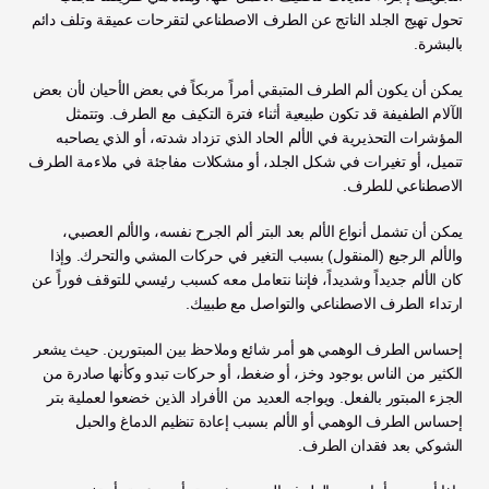
تحول تهيج الجلد الناتج عن الطرف الاصطناعي لتقرحات عميقة وتلف دائم 
بالبشرة.
يمكن أن يكون ألم الطرف المتبقي أمراً مربكاً في بعض الأحيان لأن بعض 
الآلام الطفيفة قد تكون طبيعية أثناء فترة التكيف مع الطرف. وتتمثل 
المؤشرات التحذيرية في الألم الحاد الذي تزداد شدته، أو الذي يصاحبه 
تنميل، أو تغيرات في شكل الجلد، أو مشكلات مفاجئة في ملاءمة الطرف 
الاصطناعي للطرف. 
يمكن أن تشمل أنواع الألم بعد البتر ألم الجرح نفسه، والألم العصبي، 
والألم الرجيع (المنقول) بسبب التغير في حركات المشي والتحرك. وإذا 
كان الألم جديداً وشديداً، فإننا نتعامل معه كسبب رئيسي للتوقف فوراً عن 
ارتداء الطرف الاصطناعي والتواصل مع طبيبك.
إحساس الطرف الوهمي هو أمر شائع وملاحظ بين المبتورين. حيث يشعر 
الكثير من الناس بوجود وخز، أو ضغط، أو حركات تبدو وكأنها صادرة من 
الجزء المبتور بالفعل. ويواجه العديد من الأفراد الذين خضعوا لعملية بتر 
إحساس الطرف الوهمي أو الألم بسبب إعادة تنظيم الدماغ والحبل 
الشوكي بعد فقدان الطرف. 