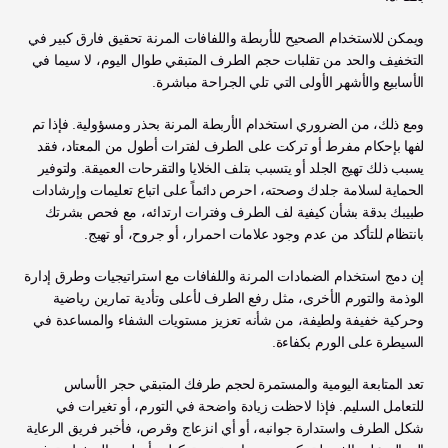
ويمكن للاستخدام الصحيح للأربطة واللفافات المرنة تحقيق فارق كبير في 
التخفيف والحد من تقلبات حجم الطرف المتبقي طوال اليوم، لا سيما في 
الأسابيع والأشهر الأولى التي تلي الجراحة مباشرة.
ومع ذلك، من الضروري استخدام الأربطة المرنة بحذر ومسؤولية. فإذا تم 
لفها بإحكام مفرط أو تركت على الطرف لفترات أطول من المعتاد، فقد 
يسبب ذلك تهيج الجلد أو يتسبب بتلف الخلايا والتقرحات العميقة. ولتوفير 
الحماية لسلامة جلدك وصحته، احرص دائماً على اتباع تعليمات وإرشادات 
طبيبك بدقة بشأن كيفية لف الطرف وفترات ارتدائه، مع فحص بشرتك 
بانتظام للتأكد من عدم وجود علامات احمرار، أو جروح، أو تهيج. 
إن دمج استخدام الضمادات المرنة واللفافات مع استراتيجيات وطرق إدارة 
الوذمة والتورم الأخرى، مثل رفع الطرف لأعلى وتأدية تمارين رياضية 
وحركية خفيفة ولطيفة، من شأنه تعزيز مستويات الشفاء والمساعدة في 
السيطرة على الورم بكفاءة.
تعد المتابعة اليومية والمستمرة لحجم طرفك المتبقي حجر الأساس 
للتعامل السليم. فإذا لاحظت زيادة واضحة في التورم، أو تغيرات في 
شكل الطرف واستدارة جوانبه، أو أي انزعاج وقرص، فأخبر فريق الرعاية 