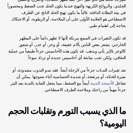
الجلدي، والروائح الكريهة والتهيج عندما يكون الجلد تحت الضغط ومحصوراً 
في بيئة البطانة الدافئة. غالباً ما يكون تهيج الجلد الناتج عن الطرف 
الاصطناعي هو العلامة الأولى على أن الملاءمة، أو الرطوبة، أو الاحتكاك 
بحاجة إلى اهتمام طبي.
قد تكون التغيرات في السمع مربكة لأنها لا تظهر دائماً على المظهر 
الخارجي. يشعر بعض الناس بآلام خفيفة، أو وخز، أو خدر، أو شعور 
كالوخز بالإبر يأتي ويذهب. قد تكون هذه الأحاسيس جزءاً طبيعياً من عملية 
التعافي، ولكن تجب متابعة أي أحاسيس جديدة أو تزداد سوءاً.
تعد تغيرات الندبات جزءاً من الرحلة أيضاً. فقد تبدو الندوب مشدودة، أو 
مثيرة للحكة، أو مرتفعة، أو شديدة الحساسية أثناء نضوجها. يمكن أن 
تتفاعل 
الأنسجة الندبية
 أيضاً مع الضغط، مما يجعل العناية بالندبة بعد البتر 
جزءاً مهماً من راحتك وملاءمة الطرف الاصطناعي.
ما الذي يسبب التورم وتقلبات الحجم 
اليومية؟