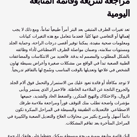
مراجعة سريعة وقائمة المتابعة 
اليومية
تعد تغيرات الطرف المتبقي بعد البتر أمراً طبيعياً تماماً، ومع ذلك لا يجب 
إهمالها أو التغاضي عنها كلياً. فعندما نتعامل مع هذه التغيرات كبيانات 
ومعلومات صحية مفيدة، يمكننا توفير أقصى درجات الراحة، وحماية الجلد 
ومستويات سلامته، وضمان مواصلة الطرف الاصطناعي لأداء وظائفه 
بالشكل المطلوب والمصمم له بدقة. فالعديد من الانتكاسات والمضاعفات 
الطبية الصعبة تبدأ في الواقع من مشكلات صغيرة وأعراض بسيطة تهاون 
الشخص في علاجها وتعديلها بالوقت المناسب وسُمح لها بالتفاقم تدريجياً.
لا توجد مكافأة أو فائدة تعود عليك من الاستمرار والتحمل فوق آلام الجلد 
والجروح الناتجة عن الملاءمة الخاطئة. فالاحمرار الذي يستمر ويأبى 
الزوال، والاحتكاك والتهيج المتكرر، والضغط الحاد والشديد، جميعها 
مؤشرات واضحة تطلب منك التوقف فوراً ومراجعة ملاءمة طرفك 
الاصطناعي. فالتعديلات الطفيفة والبسيطة في المراحل المبكرة تكون 
دائماً أسهل وأسرع بكثير من محاولات العلاج والتعديل الصعبة والكبيرة في 
المراحل المتأخرة بعد تفاقم المشكلات.
إليك قائمة متابعة يومية مريحة وبسيطة يمكنك حفظها على هاتفك للرجوع 