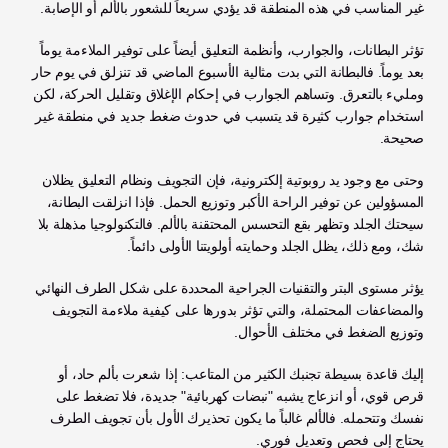
غير المناسب في هذه المنطقة قد يؤدي سريعاً للشعور بالألم أو الإصابة.
تؤثر البطانات، والجوارب، وأنظمة التعليق أيضاً على توفير الملاءمة يوماً 
بعد يوماً. فالبطانة التي بدت مثالية الأسبوع الماضي قد تنزلق في يوم حار 
ومليء بالتعرق. وتساهم الجوارب في إحكام الإغلاق وتقليل الحركة، لكن 
استخدام جوارب كثيرة قد يتسبب في حدوث ضغط جديد في منطقة غير 
صحيحة.
وحتى مع وجود يد روبوتية إلكترونية، فإن التجويف ونظام التعليق يظلان 
المسؤولين عن توفير الراحة الأكبر وتوزيع الحمل. فإذا انزلقت البطانة، 
سيحتك الجلد وتظهر بقع التحسس المحتقنة بالألم. فالتكنولوجيا مذهلة بلا 
شك، ومع ذلك، يظل الجلد وحمايته أولويتنا الأولى دائماً.
يؤثر مستوى البتر والتقنيات الجراحية المحددة على شكل الطرف النهائي 
والمضاعفات المحتملة، والتي تؤثر بدورها على كيفية ملاءمة التجويف 
وتوزيع الضغط في مختلف الأحوال.
إليك قاعدة بسيطة تجنبك الكثير من المتاعب: إذا شعرت بألم حاد، أو 
قرص قوي، أو انزعاج يشبه "نبضات كهربائية" جديدة، فلا تضغط على 
نفسك وتتحمله. فالألم غالباً ما يكون تحذيرك الأول بأن تجويف الطرف 
يحتاج إلى فحص وتعديل فوري.