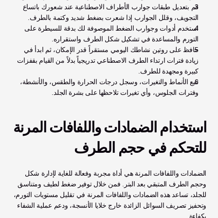
قم بتعديل طبقات جوارب الأطراف الاصطناعية عند شعورك باتساع 
التجويف، وقلل الجوارب إذا شعرت بضغط شديد وكتمة بالطرف.
استخدم أدوات وجوارب الضغط الموصوفة لك بدقة للسيطرة على 
التورم والمساعدة في تشكيل شكل الطرف واستقراره.
حافظ على روتين نشاطك اليومي مستقراً قدر الإمكان، ثم ابدأ في 
زيادة فترات ارتداء الطرف الاصطناعي تدريجياً بدلاً من القيام بقفزات 
كبيرة ومجهدة للطرف.
تتبع الأنماط والتغيرات، وسجل درجات الحرارة والطقس، والأنشطة، 
وفترات الجلوس، وأي تغيرات تلاحظها على بشرة الجلد.
استخدام الضمادات واللفافات المرنة 
للتحكم في حجم الطرف
الضمادات واللفافات المرنة هي أداة مجربة وفعالة للغاية لإدارة شكل 
وحجم الطرف المتبقي بعد البتر. فمن خلال توفير ضغط لطيف ومتناسق 
للجلد، تساعد هذه الضمادات واللفافات المرنة في تقليل مستويات التورم، 
وتحفيز تصريف السوائل الزائدة خارج خلايا الأنسجة، ودعم عملية الشفاء 
بكفاءة.