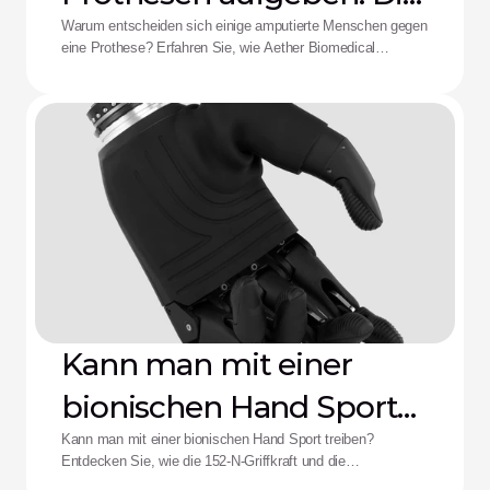
Aether-Lösung
Warum entscheiden sich einige amputierte Menschen gegen
eine Prothese? Erfahren Sie, wie Aether Biomedical
Schaftschmerzen, leere Batterien und die Ermüdung durch
komplexe Steuerungen bekämpft.
Kann man mit einer
bionischen Hand Sport
treiben?
Kann man mit einer bionischen Hand Sport treiben?
Entdecken Sie, wie die 152-N-Griffkraft und die
Stoßfestigkeit der Zeus-Hand die Leistungsfähigkeit für