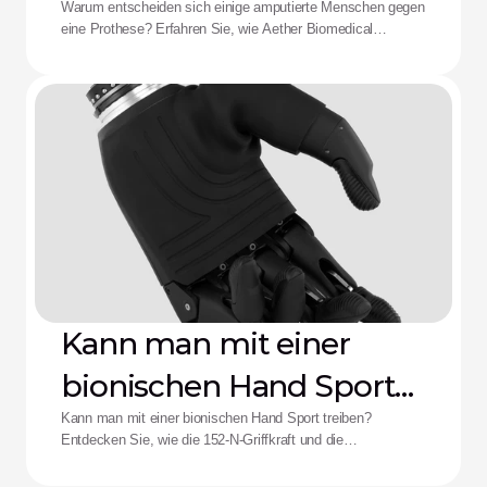
Aether-Lösung
Warum entscheiden sich einige amputierte Menschen gegen
eine Prothese? Erfahren Sie, wie Aether Biomedical
Schaftschmerzen, leere Batterien und die Ermüdung durch
komplexe Steuerungen bekämpft.
Kann man mit einer
bionischen Hand Sport
treiben?
Kann man mit einer bionischen Hand Sport treiben?
Entdecken Sie, wie die 152-N-Griffkraft und die
Stoßfestigkeit der Zeus-Hand die Leistungsfähigkeit für
adaptive Athletinnen und Athleten neu definieren.