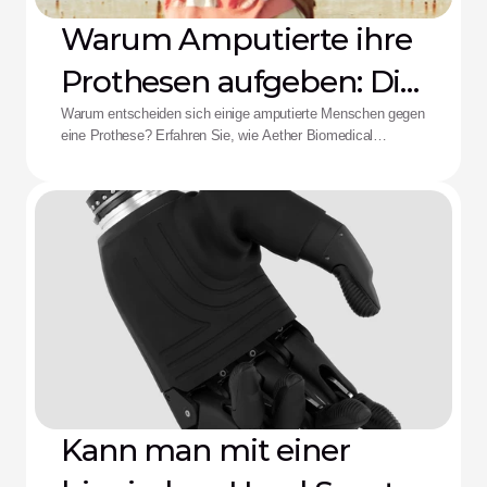
Warum Amputierte ihre
Prothesen aufgeben: Die
Aether-Lösung
Warum entscheiden sich einige amputierte Menschen gegen
eine Prothese? Erfahren Sie, wie Aether Biomedical
Schaftschmerzen, leere Batterien und die Ermüdung durch
komplexe Steuerungen bekämpft.
Kann man mit einer