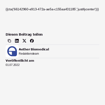
{{cta('66142960-e913-472a-ae5a-c155aa431185','justifycenter')}}
Diesen Beitrag teilen
Aether Biomedical
Redaktionsteam
Veröffentlicht am
01.07.2022