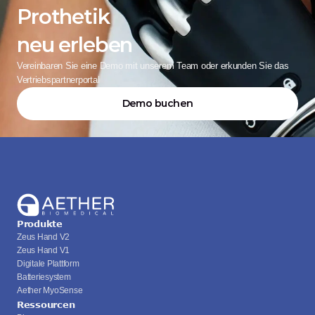
Prothetik
neu erleben
Vereinbaren Sie eine Demo mit unserem Team oder erkunden Sie das 
Vertriebspartnerportal
Demo buchen
Produkte
Zeus Hand V2
Zeus Hand V1
Digitale Plattform
Batteriesystem
Aether MyoSense
Ressourcen