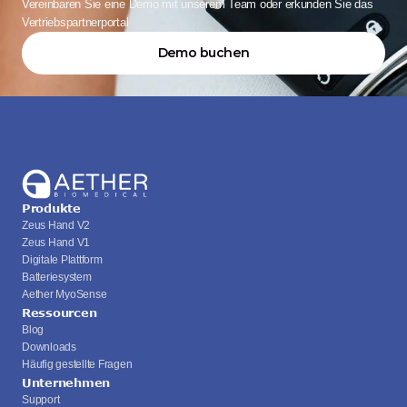
Vereinbaren Sie eine Demo mit unserem Team oder erkunden Sie das 
Vertriebspartnerportal
Demo buchen
Produkte
Zeus Hand V2
Zeus Hand V1
Digitale Plattform
Batteriesystem
Aether MyoSense
Ressourcen
Blog
Downloads
Häufig gestellte Fragen
Unternehmen
Support