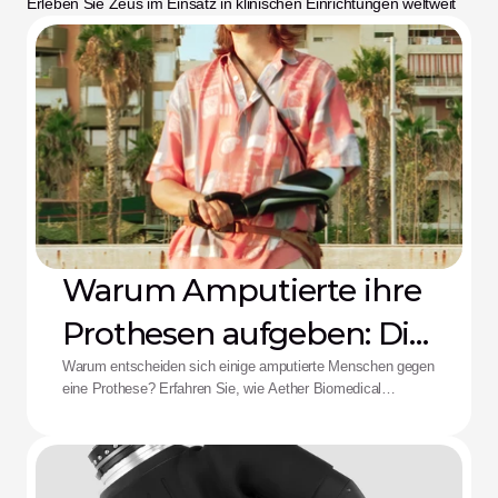
Erleben Sie Zeus im Einsatz in klinischen Einrichtungen weltweit
Warum Amputierte ihre
Prothesen aufgeben: Die
Aether-Lösung
Warum entscheiden sich einige amputierte Menschen gegen
eine Prothese? Erfahren Sie, wie Aether Biomedical
Schaftschmerzen, leere Batterien und die Ermüdung durch
komplexe Steuerungen bekämpft.