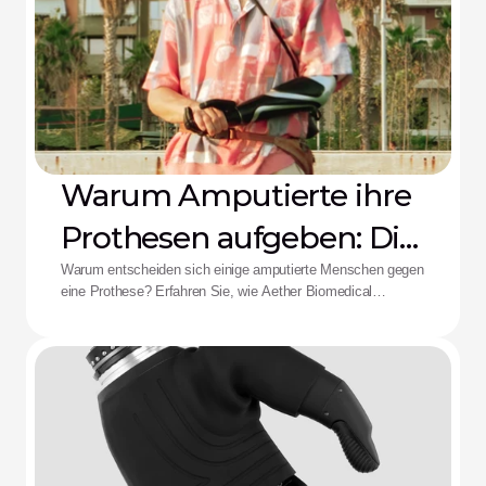
Warum Amputierte ihre
Prothesen aufgeben: Die
Aether-Lösung
Warum entscheiden sich einige amputierte Menschen gegen
eine Prothese? Erfahren Sie, wie Aether Biomedical
Schaftschmerzen, leere Batterien und die Ermüdung durch
komplexe Steuerungen bekämpft.