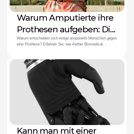
Warum Amputierte ihre
Prothesen aufgeben: Die
Aether-Lösung
Warum entscheiden sich einige amputierte Menschen gegen
eine Prothese? Erfahren Sie, wie Aether Biomedical
Schaftschmerzen, leere Batterien und die Ermüdung durch
komplexe Steuerungen bekämpft.
Kann man mit einer