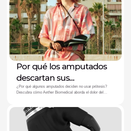
Por qué los amputados
descartan sus
dispositivos: La solución
¿Por qué algunos amputados deciden no usar prótesis?
Descubra cómo Aether Biomedical aborda el dolor del
de Aether
encaje, el agotamiento de la batería y la fatiga por control
complejo.