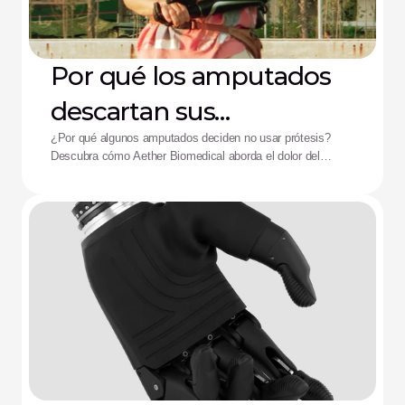
Por qué los amputados
descartan sus
dispositivos: La solución
¿Por qué algunos amputados deciden no usar prótesis?
Descubra cómo Aether Biomedical aborda el dolor del
de Aether
encaje, el agotamiento de la batería y la fatiga por control
complejo.