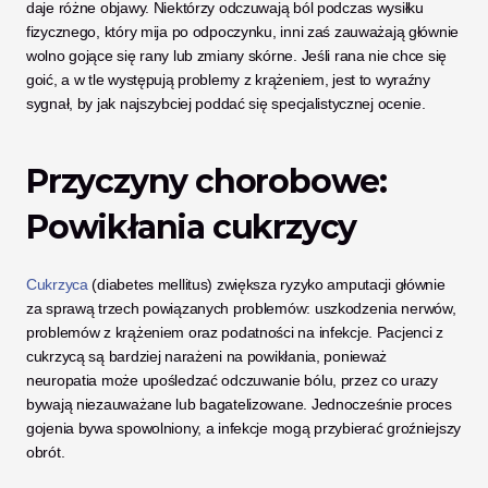
daje różne objawy. Niektórzy odczuwają ból podczas wysiłku 
fizycznego, który mija po odpoczynku, inni zaś zauważają głównie 
wolno gojące się rany lub zmiany skórne. Jeśli rana nie chce się 
goić, a w tle występują problemy z krążeniem, jest to wyraźny 
sygnał, by jak najszybciej poddać się specjalistycznej ocenie.
Przyczyny chorobowe: 
Powikłania cukrzycy
Cukrzyca
 (diabetes mellitus) zwiększa ryzyko amputacji głównie 
za sprawą trzech powiązanych problemów: uszkodzenia nerwów, 
problemów z krążeniem oraz podatności na infekcje. Pacjenci z 
cukrzycą są bardziej narażeni na powikłania, ponieważ 
neuropatia może upośledzać odczuwanie bólu, przez co urazy 
bywają niezauważane lub bagatelizowane. Jednocześnie proces 
gojenia bywa spowolniony, a infekcje mogą przybierać groźniejszy 
obrót.