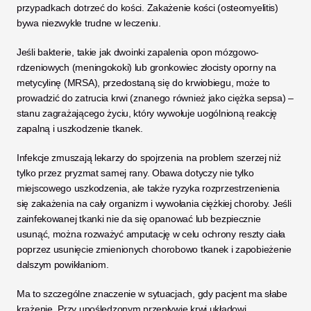
przypadkach dotrzeć do kości. Zakażenie kości (osteomyelitis) 
bywa niezwykle trudne w leczeniu. 
Jeśli bakterie, takie jak dwoinki zapalenia opon mózgowo-
rdzeniowych (meningokoki) lub gronkowiec złocisty oporny na 
metycylinę (MRSA), przedostaną się do krwiobiegu, może to 
prowadzić do zatrucia krwi (znanego również jako ciężka sepsa) – 
stanu zagrażającego życiu, który wywołuje uogólnioną reakcję 
zapalną i uszkodzenie tkanek.
Infekcje zmuszają lekarzy do spojrzenia na problem szerzej niż 
tylko przez pryzmat samej rany. Obawa dotyczy nie tylko 
miejscowego uszkodzenia, ale także ryzyka rozprzestrzenienia 
się zakażenia na cały organizm i wywołania ciężkiej choroby. Jeśli 
zainfekowanej tkanki nie da się opanować lub bezpiecznie 
usunąć, można rozważyć amputację w celu ochrony reszty ciała 
poprzez usunięcie zmienionych chorobowo tkanek i zapobieżenie 
dalszym powikłaniom.
Ma to szczególne znaczenie w sytuacjach, gdy pacjent ma słabe 
krążenie. Przy upośledzonym przepływie krwi układowi 