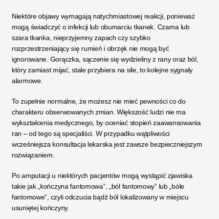
Niektóre objawy wymagają natychmiastowej reakcji, ponieważ 
mogą świadczyć o infekcji lub obumarciu tkanek. Czarna lub 
szara tkanka, nieprzyjemny zapach czy szybko 
rozprzestrzeniający się rumień i obrzęk nie mogą być 
ignorowane. Gorączka, sączenie się wydzieliny z rany oraz ból, 
który zamiast mijać, stale przybiera na sile, to kolejne sygnały 
alarmowe.
To zupełnie normalne, że możesz nie mieć pewności co do 
charakteru obserwowanych zmian. Większość ludzi nie ma 
wykształcenia medycznego, by oceniać stopień zaawansowania 
ran – od tego są specjaliści. W przypadku wątpliwości 
wcześniejsza konsultacja lekarska jest zawsze bezpieczniejszym 
rozwiązaniem.
Po amputacji u niektórych pacjentów mogą wystąpić zjawiska 
takie jak „kończyna fantomowa”, „ból fantomowy” lub „bóle 
fantomowe”, czyli odczucia bądź ból lokalizowany w miejscu 
usuniętej kończyny.