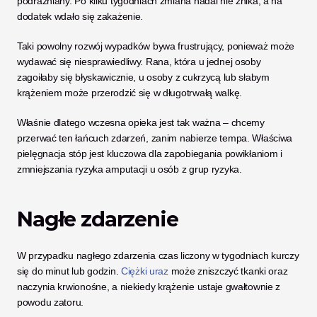
podrażniany. Po kilku tygodniach zmiana nadal nie znika, a na 
dodatek wdało się zakażenie.
Taki powolny rozwój wypadków bywa frustrujący, ponieważ może 
wydawać się niesprawiedliwy. Rana, która u jednej osoby 
zagoiłaby się błyskawicznie, u osoby z cukrzycą lub słabym 
krążeniem może przerodzić się w długotrwałą walkę. 
Właśnie dlatego wczesna opieka jest tak ważna – chcemy 
przerwać ten łańcuch zdarzeń, zanim nabierze tempa. Właściwa 
pielęgnacja stóp jest kluczowa dla zapobiegania powikłaniom i 
zmniejszania ryzyka amputacji u osób z grup ryzyka.
Nagłe zdarzenie
W przypadku nagłego zdarzenia czas liczony w tygodniach kurczy 
się do minut lub godzin. 
Ciężki uraz
 może zniszczyć tkanki oraz 
naczynia krwionośne, a niekiedy krążenie ustaje gwałtownie z 
powodu zatoru. 