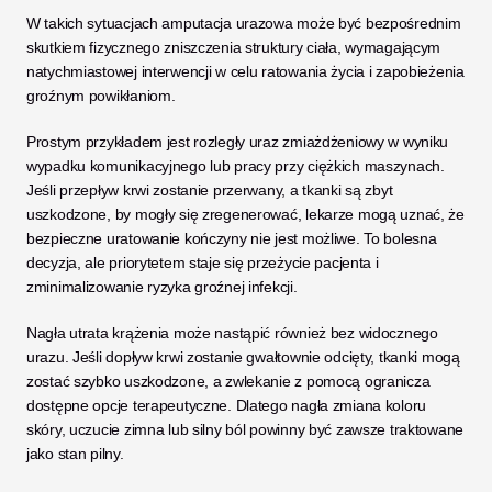
W takich sytuacjach amputacja urazowa może być bezpośrednim 
skutkiem fizycznego zniszczenia struktury ciała, wymagającym 
natychmiastowej interwencji w celu ratowania życia i zapobieżenia 
groźnym powikłaniom.
Prostym przykładem jest rozległy uraz zmiażdżeniowy w wyniku 
wypadku komunikacyjnego lub pracy przy ciężkich maszynach. 
Jeśli przepływ krwi zostanie przerwany, a tkanki są zbyt 
uszkodzone, by mogły się zregenerować, lekarze mogą uznać, że 
bezpieczne uratowanie kończyny nie jest możliwe. To bolesna 
decyzja, ale priorytetem staje się przeżycie pacjenta i 
zminimalizowanie ryzyka groźnej infekcji.
Nagła utrata krążenia może nastąpić również bez widocznego 
urazu. Jeśli dopływ krwi zostanie gwałtownie odcięty, tkanki mogą 
zostać szybko uszkodzone, a zwlekanie z pomocą ogranicza 
dostępne opcje terapeutyczne. Dlatego nagła zmiana koloru 
skóry, uczucie zimna lub silny ból powinny być zawsze traktowane 
jako stan pilny.