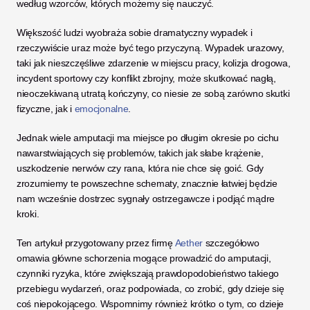
według wzorców, których możemy się nauczyć.
Większość ludzi wyobraża sobie dramatyczny wypadek i 
rzeczywiście uraz może być tego przyczyną. Wypadek urazowy, 
taki jak nieszczęśliwe zdarzenie w miejscu pracy, kolizja drogowa, 
incydent sportowy czy konflikt zbrojny, może skutkować nagłą, 
nieoczekiwaną utratą kończyny, co niesie ze sobą zarówno skutki 
fizyczne, jak i 
emocjonalne
. 
Jednak wiele amputacji ma miejsce po długim okresie po cichu 
nawarstwiających się problemów, takich jak słabe krążenie, 
uszkodzenie nerwów czy rana, która nie chce się goić. Gdy 
zrozumiemy te powszechne schematy, znacznie łatwiej będzie 
nam wcześnie dostrzec sygnały ostrzegawcze i podjąć mądre 
kroki.
Ten artykuł przygotowany przez firmę 
Aether
 szczegółowo 
omawia główne schorzenia mogące prowadzić do amputacji, 
czynniki ryzyka, które zwiększają prawdopodobieństwo takiego 
przebiegu wydarzeń, oraz podpowiada, co zrobić, gdy dzieje się 
coś niepokojącego. Wspomnimy również krótko o tym, co dzieje 