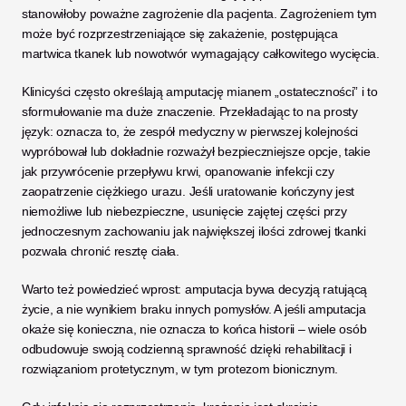
stanowiłoby poważne zagrożenie dla pacjenta. Zagrożeniem tym 
może być rozprzestrzeniające się zakażenie, postępująca 
martwica tkanek lub nowotwór wymagający całkowitego wycięcia.
Klinicyści często określają amputację mianem „ostateczności” i to 
sformułowanie ma duże znaczenie. Przekładając to na prosty 
język: oznacza to, że zespół medyczny w pierwszej kolejności 
wypróbował lub dokładnie rozważył bezpieczniejsze opcje, takie 
jak przywrócenie przepływu krwi, opanowanie infekcji czy 
zaopatrzenie ciężkiego urazu. Jeśli uratowanie kończyny jest 
niemożliwe lub niebezpieczne, usunięcie zajętej części przy 
jednoczesnym zachowaniu jak największej ilości zdrowej tkanki 
pozwala chronić resztę ciała.
Warto też powiedzieć wprost: amputacja bywa decyzją ratującą 
życie, a nie wynikiem braku innych pomysłów. A jeśli amputacja 
okaże się konieczna, nie oznacza to końca historii – wiele osób 
odbudowuje swoją codzienną sprawność dzięki rehabilitacji i 
rozwiązaniom protetycznym, w tym protezom bionicznym. 