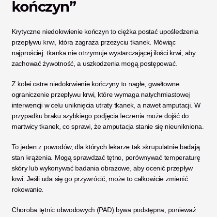
kończyn”
Krytyczne niedokrwienie kończyn to ciężka postać upośledzenia 
przepływu krwi, która zagraża przeżyciu tkanek. Mówiąc 
najprościej: tkanka nie otrzymuje wystarczającej ilości krwi, aby 
zachować żywotność, a uszkodzenia mogą postępować. 
Z kolei ostre niedokrwienie kończyny to nagłe, gwałtowne 
ograniczenie przepływu krwi, które wymaga natychmiastowej 
interwencji w celu uniknięcia utraty tkanek, a nawet amputacji. W 
przypadku braku szybkiego podjęcia leczenia może dojść do 
martwicy tkanek, co sprawi, że amputacja stanie się nieunikniona.
To jeden z powodów, dla których lekarze tak skrupulatnie badają 
stan krążenia. Mogą sprawdzać tętno, porównywać temperaturę 
skóry lub wykonywać badania obrazowe, aby ocenić przepływ 
krwi. Jeśli uda się go przywrócić, może to całkowicie zmienić 
rokowanie.
Choroba tętnic obwodowych (PAD) bywa podstępna, ponieważ 