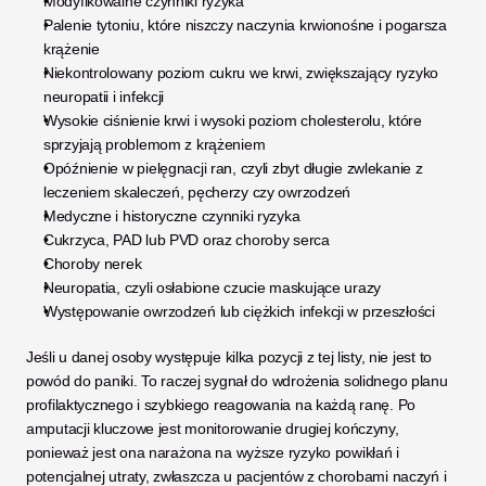
Modyfikowalne czynniki ryzyka
Palenie tytoniu, które niszczy naczynia krwionośne i pogarsza 
krążenie
Niekontrolowany poziom cukru we krwi, zwiększający ryzyko 
neuropatii i infekcji
Wysokie ciśnienie krwi i wysoki poziom cholesterolu, które 
sprzyjają problemom z krążeniem
Opóźnienie w pielęgnacji ran, czyli zbyt długie zwlekanie z 
leczeniem skaleczeń, pęcherzy czy owrzodzeń
Medyczne i historyczne czynniki ryzyka
Cukrzyca, PAD lub PVD oraz choroby serca
Choroby nerek
Neuropatia, czyli osłabione czucie maskujące urazy
Występowanie owrzodzeń lub ciężkich infekcji w przeszłości
Jeśli u danej osoby występuje kilka pozycji z tej listy, nie jest to 
powód do paniki. To raczej sygnał do wdrożenia solidnego planu 
profilaktycznego i szybkiego reagowania na każdą ranę. Po 
amputacji kluczowe jest monitorowanie drugiej kończyny, 
ponieważ jest ona narażona na wyższe ryzyko powikłań i 
potencjalnej utraty, zwłaszcza u pacjentów z chorobami naczyń i 