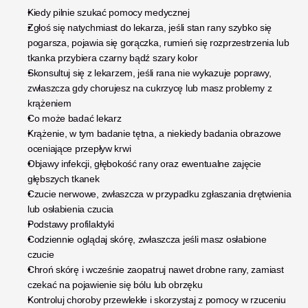
Kiedy pilnie szukać pomocy medycznej
Zgłoś się natychmiast do lekarza, jeśli stan rany szybko się 
pogarsza, pojawia się gorączka, rumień się rozprzestrzenia lub 
tkanka przybiera czarny bądź szary kolor
Skonsultuj się z lekarzem, jeśli rana nie wykazuje poprawy, 
zwłaszcza gdy chorujesz na cukrzycę lub masz problemy z 
krążeniem
Co może badać lekarz
Krążenie, w tym badanie tętna, a niekiedy badania obrazowe 
oceniające przepływ krwi
Objawy infekcji, głębokość rany oraz ewentualne zajęcie 
głębszych tkanek
Czucie nerwowe, zwłaszcza w przypadku zgłaszania drętwienia 
lub osłabienia czucia
Podstawy profilaktyki
Codziennie oglądaj skórę, zwłaszcza jeśli masz osłabione 
czucie
Chroń skórę i wcześnie zaopatruj nawet drobne rany, zamiast 
czekać na pojawienie się bólu lub obrzęku
Kontroluj choroby przewlekłe i skorzystaj z pomocy w rzuceniu 