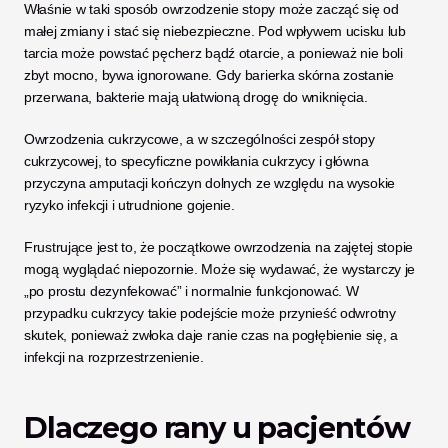
Właśnie w taki sposób owrzodzenie stopy może zacząć się od 
małej zmiany i stać się niebezpieczne. Pod wpływem ucisku lub 
tarcia może powstać pęcherz bądź otarcie, a ponieważ nie boli 
zbyt mocno, bywa ignorowane. Gdy barierka skórna zostanie 
przerwana, bakterie mają ułatwioną drogę do wniknięcia. 
Owrzodzenia cukrzycowe, a w szczególności zespół stopy 
cukrzycowej, to specyficzne powikłania cukrzycy i główna 
przyczyna amputacji kończyn dolnych ze względu na wysokie 
ryzyko infekcji i utrudnione gojenie.
Frustrujące jest to, że początkowe owrzodzenia na zajętej stopie 
mogą wyglądać niepozornie. Może się wydawać, że wystarczy je 
„po prostu dezynfekować” i normalnie funkcjonować. W 
przypadku cukrzycy takie podejście może przynieść odwrotny 
skutek, ponieważ zwłoka daje ranie czas na pogłębienie się, a 
infekcji na rozprzestrzenienie.
Dlaczego rany u pacjentów 