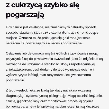
z cukrzycą szybko się 
pogarszają
Gdy czucie jest osłabione, nie zmieniamy w naturalny sposób 
sposobu stawiania stopy czy ułożenia dłoni, aby chronić bolące 
miejsce. Oznacza to, że próbująca się goić rana jest stale 
narażona na powtarzający się nacisk i podrażnienia. 
Osłabienie lub deformacja mięśni krótkich stopy również mogą 
przyczyniać się do powstawania owrzodzeń, jako że mięśnie te są 
niezbędne do utrzymania stabilności stopy i zapobiegania jej 
zniekształceniom. Jeśli dodamy do tego wolniejsze gojenie i 
wyższe ryzyko infekcji, stan rany może ulec gwałtownemu 
pogorszeniu.
Z tego względu lekarze kładą tak duży nacisk na wczesną 
diagnostykę i systematyczną pielęgnację. Mogą oceniać krążenie, 
czucie, głębokość rany oraz monitorować proces jej gojenia, 
ponieważ parametry te wpływają na plan leczenia i są kluczowe 