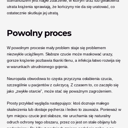
scenariuszem jest nagłe zdarzenie, w którym uraz lub gwałtowna 
utrata krążenia sprawiają, że kończyny nie da się uratować, co 
ostatecznie skutkuje jej utratą.
Powolny proces
W powolnym procesie mały problem staje się problemem 
niezwykle uciążliwym. Słabsze czucie może maskować urazy, 
gorsze krążenie pozbawia tkanki tlenu, a infekcja łatwo rozwija się 
w warunkach utrudnionego gojenia. 
Neuropatia obwodowa to częsta przyczyna osłabienia czucia, 
szczególnie u pacjentów z cukrzycą. Z czasem to, co zaczęło się 
jako „zwykłe otarcie”, może stać się poważnym zagrożeniem.
Prosty przykład wygląda następująco: ktoś doznaje małego 
skaleczenia lub dostaje pęcherza i ledwo to zauważa. Ponieważ w 
tym miejscu czucie jest słabsze, nie uruchamia się naturalny 
odruch ochrony tego obszaru, przez co jest on stale obijany lub 