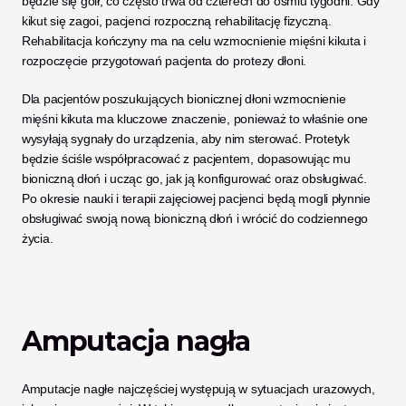
będzie się goił, co często trwa od czterech do ośmiu tygodni. Gdy 
kikut się zagoi, pacjenci rozpoczną rehabilitację fizyczną. 
Rehabilitacja kończyny ma na celu wzmocnienie mięśni kikuta i 
rozpoczęcie przygotowań pacjenta do protezy dłoni. 
Dla pacjentów poszukujących bionicznej dłoni wzmocnienie 
mięśni kikuta ma kluczowe znaczenie, ponieważ to właśnie one 
wysyłają sygnały do urządzenia, aby nim sterować. Protetyk 
będzie ściśle współpracować z pacjentem, dopasowując mu 
bioniczną dłoń i ucząc go, jak ją konfigurować oraz obsługiwać. 
Po okresie nauki i terapii zajęciowej pacjenci będą mogli płynnie 
obsługiwać swoją nową bioniczną dłoń i wrócić do codziennego 
życia.
Amputacja nagła
Amputacje nagłe najczęściej występują w sytuacjach urazowych, 