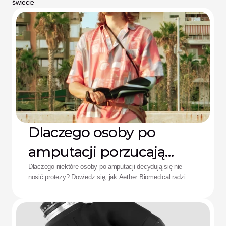
świecie
Dlaczego osoby po
amputacji porzucają
protezy: Rozwiązanie
Dlaczego niektóre osoby po amputacji decydują się nie
nosić protezy? Dowiedz się, jak Aether Biomedical radzi
Aether
sobie z bólem spowodowanym lejem protezowym,
rozładowaniem baterii i zmęczeniem wynikającym ze
skomplikowanego sterowania.