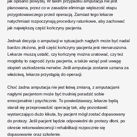
jak opisano powyżej. W takim przypadku amputacja nie jest 
planowana, przez co w zasadzie eliminuje większość etapu 
przygotowawczego przed operacją. Zamiast tego lekarze 
natychmiast rozpoczynają procedury ratunkowe, aby zachować 
jak największą część kończyny pacjenta. 
Jednak decyzja o amputacji w sytuacjach nagłych może być nadal 
bardzo złożona, jeśli część kończyny pacjenta jest nienaruszona. 
Lekarze muszą ustalić, czy kończynę można uratować, czy też 
mogłoby to zagrozić życiu pacjenta, a także wziąć pod uwagę 
stopień uszkodzenia nerwów. Jeśli amputacja zostanie uznana za 
właściwą, lekarze przystąpią do operacji. 
Choć żadna amputacja nie jest łatwą zmianą, z amputacjami 
nagłymi pacjentom może być trudniej poradzić sobie 
emocjonalnie i psychicznie. To powiedziawszy, lekarze będą 
starali się przeprowadzić operację tak, aby pozostawić 
wystarczająco dużo kikuta, by pacjent mógł zostać dopasowany 
do protezy. Jeśli pacjent będzie odpowiedni do protezy dłoni, po 
okresie rekonwalescencji i rehabilitacji rozpocznie się 
dopasowanie oraz szkolenie. 