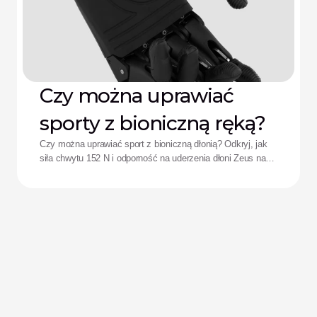
Czy można uprawiać
sporty z bioniczną ręką?
Czy można uprawiać sport z bioniczną dłonią? Odkryj, jak
siła chwytu 152 N i odporność na uderzenia dłoni Zeus na
nowo definiują wyniki sportowe adaptacyjnych sportowców.