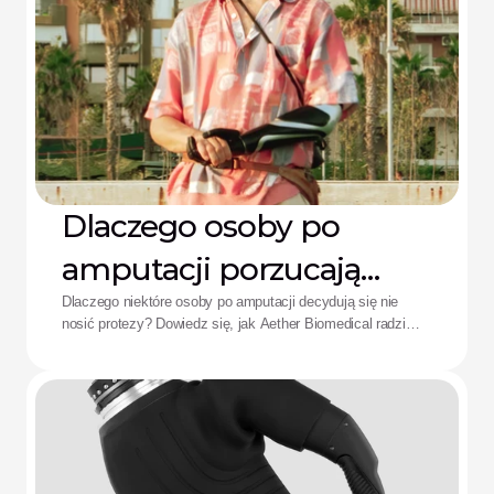
Dlaczego osoby po
amputacji porzucają
protezy: Rozwiązanie
Dlaczego niektóre osoby po amputacji decydują się nie
nosić protezy? Dowiedz się, jak Aether Biomedical radzi
Aether
sobie z bólem spowodowanym lejem protezowym,
rozładowaniem baterii i zmęczeniem wynikającym ze
skomplikowanego sterowania.