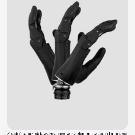
Z radością przedstawiamy najnowszy element systemu bionicznej 