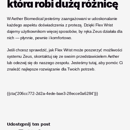
która robi dużą różnicę
W Aether Biomedical jesteśmy zaangażowani w udoskonalanie 
każdego aspektu doświadczenia z protezą. Dzięki Flex Wrist 
dajemy użytkownikom więcej sposobów, by ręka Zeus działała dla 
nich — płynnie, pewnie i komfortowo.
Jeśli chcesz sprawdzić, jak Flex Wrist może poszerzyć możliwości 
systemu Zeus, skontaktuj się ze swoim przedstawicielem Aether 
lub odezwij się do naszego zespołu. Jesteśmy tutaj, aby pomóc Ci 
znaleźć najlepsze rozwiązanie dla Twoich potrzeb.
{{cta('206cc772-2d2a-4ede-bae3-28ecce0a6284')}}
Udostępnij ten post