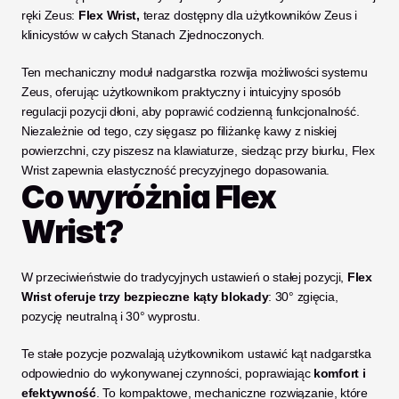
ręki Zeus: 
Flex Wrist, 
teraz dostępny dla użytkowników Zeus i 
klinicystów w całych Stanach Zjednoczonych.
Ten mechaniczny moduł nadgarstka rozwija możliwości systemu 
Zeus, oferując użytkownikom praktyczny i intuicyjny sposób 
regulacji pozycji dłoni, aby poprawić codzienną funkcjonalność. 
Niezależnie od tego, czy sięgasz po filiżankę kawy z niskiej 
powierzchni, czy piszesz na klawiaturze, siedząc przy biurku, Flex 
Wrist zapewnia elastyczność precyzyjnego dopasowania.
Co wyróżnia Flex 
Wrist?
W przeciwieństwie do tradycyjnych ustawień o stałej pozycji, 
Flex 
Wrist oferuje trzy bezpieczne kąty blokady
: 30° zgięcia, 
pozycję neutralną i 30° wyprostu.
Te stałe pozycje pozwalają użytkownikom ustawić kąt nadgarstka 
odpowiednio do wykonywanej czynności, poprawiając 
komfort i 
efektywność
. To kompaktowe, mechaniczne rozwiązanie, które 