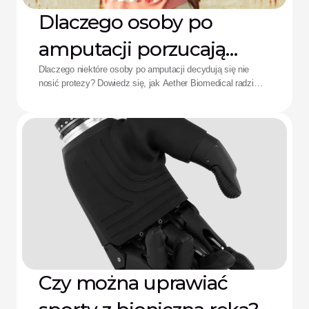
Dlaczego osoby po
amputacji porzucają
protezy: Rozwiązanie
Dlaczego niektóre osoby po amputacji decydują się nie
nosić protezy? Dowiedz się, jak Aether Biomedical radzi
Aether
sobie z bólem spowodowanym lejem protezowym,
rozładowaniem baterii i zmęczeniem wynikającym ze
skomplikowanego sterowania.
Czy można uprawiać