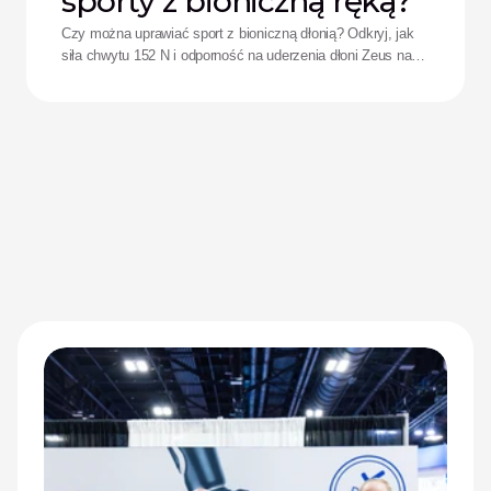
sporty z bioniczną ręką?
Czy można uprawiać sport z bioniczną dłonią? Odkryj, jak
siła chwytu 152 N i odporność na uderzenia dłoni Zeus na
nowo definiują wyniki sportowe adaptacyjnych sportowców.