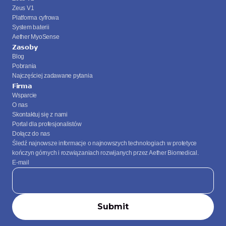
Zeus V1
Platforma cyfrowa
System baterii
Aether MyoSense
Zasoby
Blog
Pobrania
Najczęściej zadawane pytania
Firma
Wsparcie
O nas
Skontaktuj się z nami
Portal dla profesjonalistów
Dołącz do nas
Śledź najnowsze informacje o najnowszych technologiach w protetyce 
kończyn górnych i rozwiązaniach rozwijanych przez Aether Biomedical.
E-mail