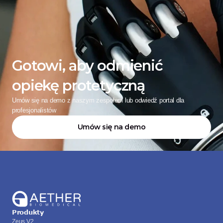
Gotowi, aby odmienić 
opiekę protetyczną
Umów się na demo z naszym zespołem lub odwiedź portal dla 
profesjonalistów
Umów się na demo
Produkty
Zeus V2