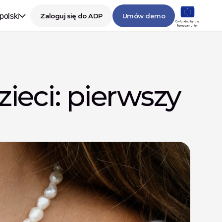
polski
Zaloguj się do ADP
Umów demo
ieci: pierwszy 