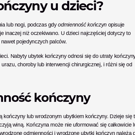
ończyny u dzieci?
ia lub nogi, podczas gdy 
odmienność kończyn
 opisuje 
e inaczej niż oczekiwano. U dzieci najczęściej dotyczy to 
 a nawet pojedynczych palców.
eci. Nabyty ubytek kończyny odnosi się do utraty kończyny,
azu, choroby lub interwencji chirurgicznej, i różni się od 
nność kończyny
ą kończyny lub wrodzonym ubytkiem kończyny. Dzieje się t
iczyją winą. Kończyna może nie uformować się całkowicie l
 wrodzone odmienności i wrodzone ubytki kończyn należą d