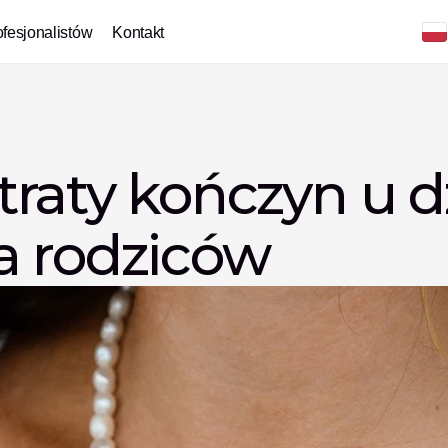
ofesjonalistów
Kontakt
raty kończyn u dz
a rodziców