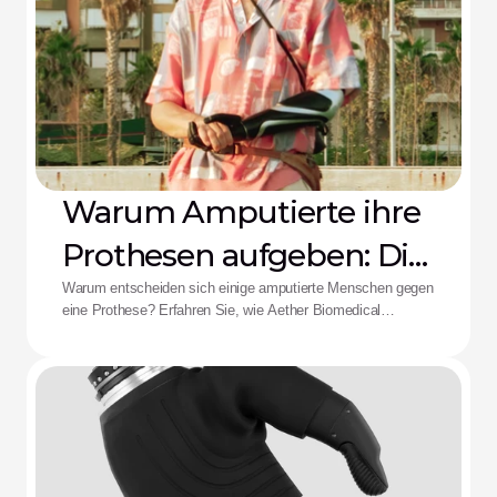
Warum Amputierte ihre
Prothesen aufgeben: Die
Aether-Lösung
Warum entscheiden sich einige amputierte Menschen gegen
eine Prothese? Erfahren Sie, wie Aether Biomedical
Schaftschmerzen, leere Batterien und die Ermüdung durch
komplexe Steuerungen bekämpft.