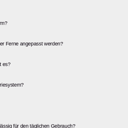
orm?
der Ferne angepasst werden?
t es?
eriesystem?
rlässig für den täglichen Gebrauch?