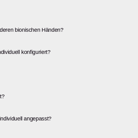
nderen bionischen Händen?
ividuell konfiguriert?
t?
individuell angepasst?