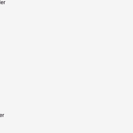
er 
r 