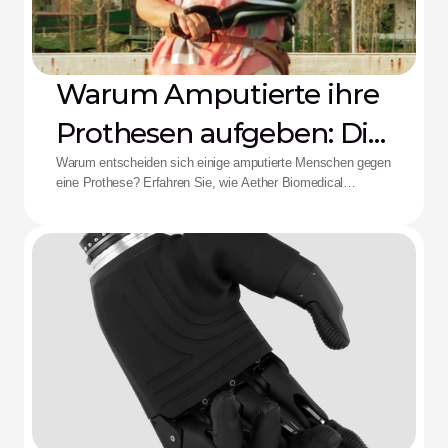
Warum Amputierte ihre
Prothesen aufgeben: Die
Aether-Lösung
Warum entscheiden sich einige amputierte Menschen gegen
eine Prothese? Erfahren Sie, wie Aether Biomedical
Schaftschmerzen, leere Batterien und die Ermüdung durch
komplexe Steuerungen bekämpft.