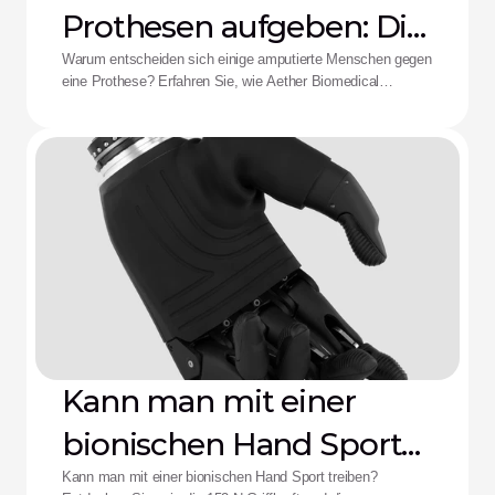
Prothesen aufgeben: Die
Aether-Lösung
Warum entscheiden sich einige amputierte Menschen gegen
eine Prothese? Erfahren Sie, wie Aether Biomedical
Schaftschmerzen, leere Batterien und die Ermüdung durch
komplexe Steuerungen bekämpft.
Kann man mit einer
bionischen Hand Sport
treiben?
Kann man mit einer bionischen Hand Sport treiben?