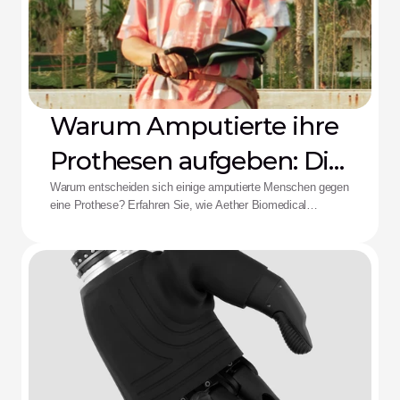
Warum Amputierte ihre
Prothesen aufgeben: Die
Aether-Lösung
Warum entscheiden sich einige amputierte Menschen gegen
eine Prothese? Erfahren Sie, wie Aether Biomedical
Schaftschmerzen, leere Batterien und die Ermüdung durch
komplexe Steuerungen bekämpft.