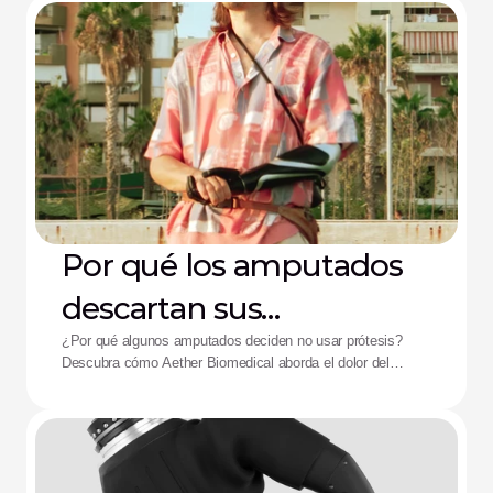
Por qué los amputados
descartan sus
dispositivos: La solución
¿Por qué algunos amputados deciden no usar prótesis?
Descubra cómo Aether Biomedical aborda el dolor del
de Aether
encaje, el agotamiento de la batería y la fatiga por control
complejo.