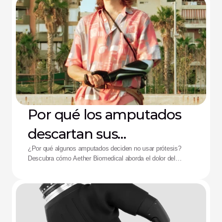
Por qué los amputados
descartan sus
dispositivos: La solución
¿Por qué algunos amputados deciden no usar prótesis?
Descubra cómo Aether Biomedical aborda el dolor del
de Aether
encaje, el agotamiento de la batería y la fatiga por control
complejo.