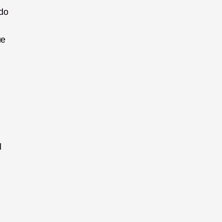
o 
e 
 