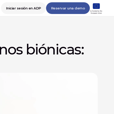
Iniciar sesión en ADP
Reservar una demo
os biónicas: 