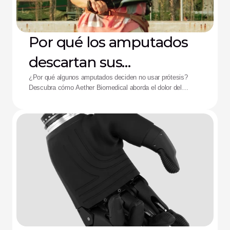
Por qué los amputados
descartan sus
dispositivos: La solución
¿Por qué algunos amputados deciden no usar prótesis?
Descubra cómo Aether Biomedical aborda el dolor del
de Aether
encaje, el agotamiento de la batería y la fatiga por control
complejo.