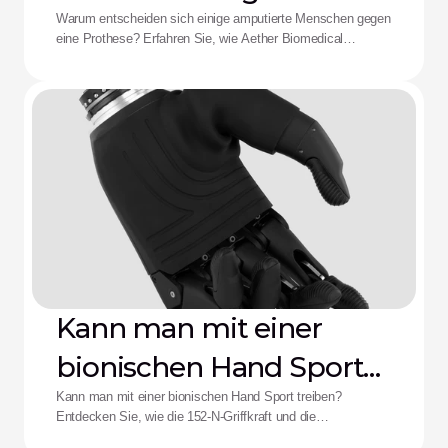
Aether-Lösung
Warum entscheiden sich einige amputierte Menschen gegen
eine Prothese? Erfahren Sie, wie Aether Biomedical
Schaftschmerzen, leere Batterien und die Ermüdung durch
komplexe Steuerungen bekämpft.
Kann man mit einer
bionischen Hand Sport
treiben?
Kann man mit einer bionischen Hand Sport treiben?
Entdecken Sie, wie die 152-N-Griffkraft und die
Stoßfestigkeit der Zeus-Hand die Leistungsfähigkeit für