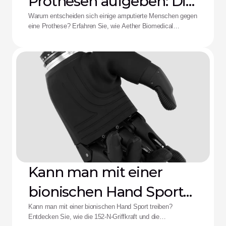
Prothesen aufgeben: Die
Aether-Lösung
Warum entscheiden sich einige amputierte Menschen gegen
eine Prothese? Erfahren Sie, wie Aether Biomedical
Schaftschmerzen, leere Batterien und die Ermüdung durch
komplexe Steuerungen bekämpft.
Kann man mit einer
bionischen Hand Sport
treiben?
Kann man mit einer bionischen Hand Sport treiben?
Entdecken Sie, wie die 152-N-Griffkraft und die