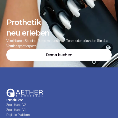
Prothetik
neu erleben
Vereinbaren Sie eine Demo mit unserem Team oder erkunden Sie das 
Vertriebspartnerportal
Demo buchen
Produkte
Zeus Hand V2
Zeus Hand V1
Digitale Plattform