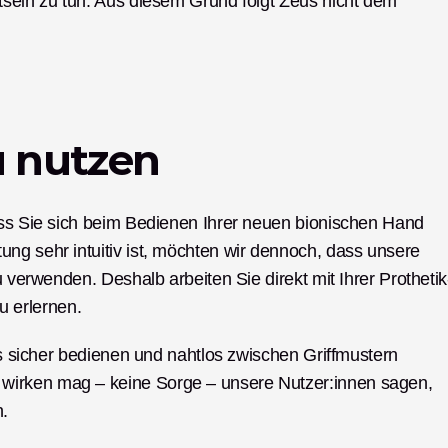
tsein zu tun. Aus diesem Grund folgt Zeus nicht dem 
u nutzen
ass Sie sich beim Bedienen Ihrer neuen bionischen Hand 
ng sehr intuitiv ist, möchten wir dennoch, dass unsere 
u verwenden. Deshalb arbeiten Sie direkt mit Ihrer Prothetik
 erlernen. 
us sicher bedienen und nahtlos zwischen Griffmustern 
irken mag – keine Sorge – unsere Nutzer:innen sagen, 
. 