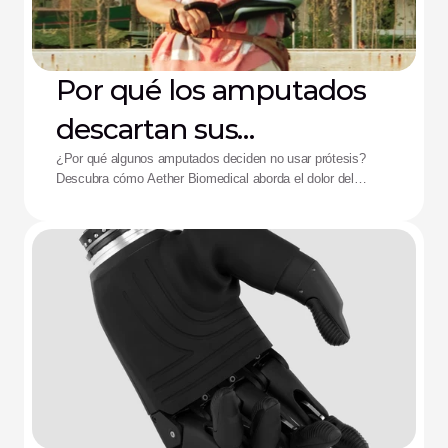
Por qué los amputados
descartan sus
dispositivos: La solución
¿Por qué algunos amputados deciden no usar prótesis?
Descubra cómo Aether Biomedical aborda el dolor del
de Aether
encaje, el agotamiento de la batería y la fatiga por control
complejo.