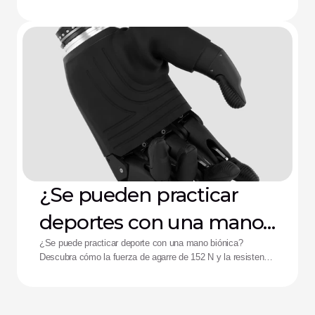
de Aether
encaje, el agotamiento de la batería y la fatiga por control
complejo.
¿Se pueden practicar
deportes con una mano
biónica?
¿Se puede practicar deporte con una mano biónica?
Descubra cómo la fuerza de agarre de 152 N y la resistencia
a impactos de la mano Zeus están ayudando a mejorar el
rendimiento de los deportistas adaptados.