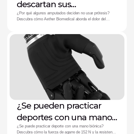
descartan sus
dispositivos: La solución
¿Por qué algunos amputados deciden no usar prótesis?
Descubra cómo Aether Biomedical aborda el dolor del
de Aether
encaje, el agotamiento de la batería y la fatiga por control
complejo.
¿Se pueden practicar
deportes con una mano
biónica?
¿Se puede practicar deporte con una mano biónica?
Descubra cómo la fuerza de agarre de 152 N y la resistencia