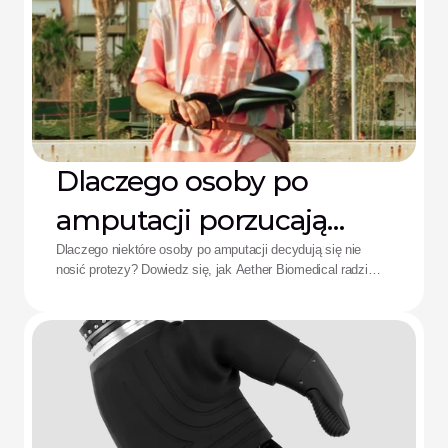
Dlaczego osoby po
amputacji porzucają
protezy: Rozwiązanie
Dlaczego niektóre osoby po amputacji decydują się nie
nosić protezy? Dowiedz się, jak Aether Biomedical radzi
Aether
sobie z bólem spowodowanym lejem protezowym,
rozładowaniem baterii i zmęczeniem wynikającym ze
skomplikowanego sterowania.