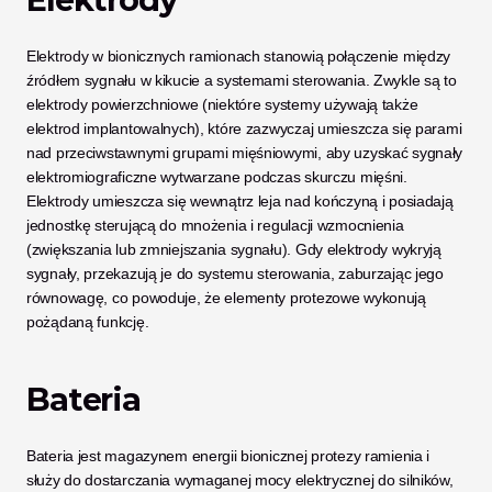
Elektrody w bionicznych ramionach stanowią połączenie między 
źródłem sygnału w kikucie a systemami sterowania. Zwykle są to 
elektrody powierzchniowe (niektóre systemy używają także 
elektrod implantowalnych), które zazwyczaj umieszcza się parami 
nad przeciwstawnymi grupami mięśniowymi, aby uzyskać sygnały 
elektromiograficzne wytwarzane podczas skurczu mięśni. 
Elektrody umieszcza się wewnątrz leja nad kończyną i posiadają 
jednostkę sterującą do mnożenia i regulacji wzmocnienia 
(zwiększania lub zmniejszania sygnału). Gdy elektrody wykryją 
sygnały, przekazują je do systemu sterowania, zaburzając jego 
równowagę, co powoduje, że elementy protezowe wykonują 
pożądaną funkcję.
Bateria
Bateria jest magazynem energii bionicznej protezy ramienia i 
służy do dostarczania wymaganej mocy elektrycznej do silników, 