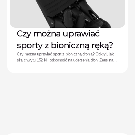
Czy można uprawiać
sporty z bioniczną ręką?
Czy można uprawiać sport z bioniczną dłonią? Odkryj, jak
siła chwytu 152 N i odporność na uderzenia dłoni Zeus na
nowo definiują wyniki sportowe adaptacyjnych sportowców.