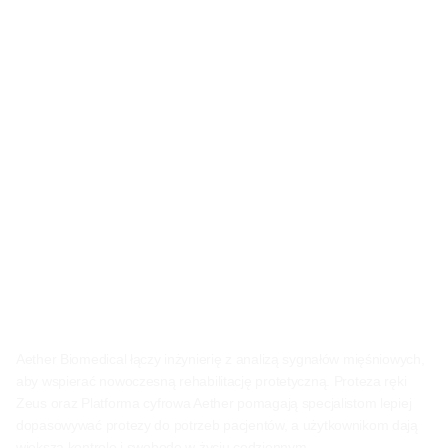
Bioniczne protezy, które 
pomagają wracać do 
działania
Aether Biomedical łączy inżynierię z analizą sygnałów mięśniowych, 
aby wspierać nowoczesną rehabilitację protetyczną. Proteza ręki 
Zeus oraz Platforma cyfrowa Aether pomagają specjalistom lepiej 
dopasowywać protezy do potrzeb pacjentów, a użytkownikom dają 
większą kontrolę i swobodę w życiu codziennym.