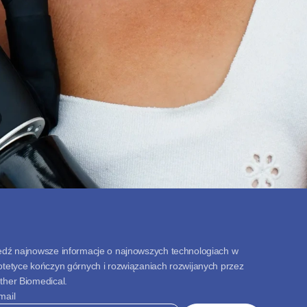
edź najnowsze informacje o najnowszych technologiach w 
otetyce kończyn górnych i rozwiązaniach rozwijanych przez 
ther Biomedical.
mail