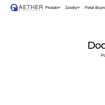
Produkt
Zasoby
Portal dla pr
Dod
Po