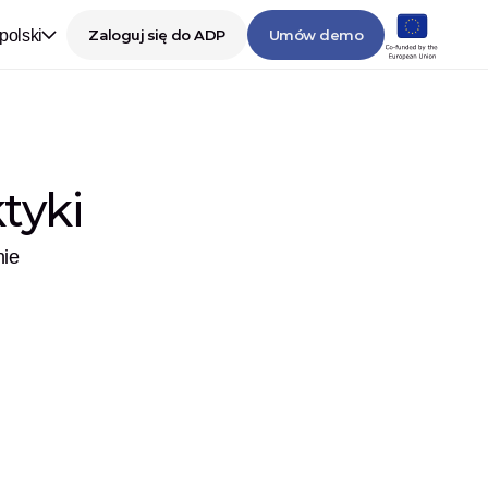
polski
Zaloguj się do ADP
Umów demo
tyki
nie