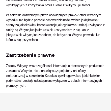
się wszelkich roszczeń wobec Aether, wszelkiego rodzaju, 
wynikających z korzystania przez Ciebie z Witryny i jej treści.  
W zakresie dozwolonym przez obowiązujące prawo Aether w żadnym 
wypadku nie będzie ponosić odpowiedzialności wobec jakiejkolwiek 
strony za jakiekolwiek konsekwencje jakiegokolwiek rodzaju związane z 
niniejszą Witryną lub jakimkolwiek korzystaniem z niej, ani z 
jakąkolwiek witryną lub zasobem, do których ta Witryna prowadzi lub 
które w niej przywołano.
Zastrzeżenie prawne
Zasoby Witryny, w szczególności informacje o oferowanych produktach 
zawarte w Witrynie, nie stanowią wiążącej oferty ani oferty 
elektronicznej w rozumieniu Kodeksu cywilnego wobec jakichkolwiek 
podmiotów i zostały udostępnione wyłącznie w celach informacyjnych i 
promocyjnych.
Niektóre informacje podane w Witrynie mają charakter historyczny i 
mogą być nieaktualne. Wszystkie informacje o charakterze 
historycznym należy uznawać za aktualne na dzień ich pierwszej 
publikacji. Aether nie ma obowiązku aktualizowania jakichkolwiek 