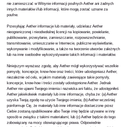
nie zamieszczać w Witrynie informacji poufnych Aether ani żadnych 
innych materiałów i/lub informacji, które mogą zostać uznane za 
poufne.
Przesyłając Aether informacje lub materiały, udzielasz Aether 
nieograniczonej i nieodwołalnej licencji na kopiowanie, powielanie, 
publikowanie, przesyłanie, zamieszczanie, rozpowszechnianie, 
transmitowanie, umieszczanie w Internecie, publiczne wyświetlanie, 
wykonywanie i modyfikowanie, a także na tworzenie utworów zależnych 
lub na inne swobodne wykorzystywanie takich informacji i materiałów.
Niniejszym wyrażasz zgodę, aby Aether mógł wykorzystywać wszelkie 
pomysły, koncepcje, know-how oraz treści, które udostępniasz Aether, 
niezależnie od celu, w jakim materiały zawierające takie pomysły, 
koncepcje, know-how i treści zostały udostępnione Aether. Jednak 
Aether nie ujawni Twojego imienia i nazwiska ani faktu, że udostępniłeś 
Aether jakiekolwiek materiały lub inne informacje, chyba że: (a) Aether 
uzyska Twoją zgodę na użycie Twojego imienia; (b) Aether wcześniej 
poinformuje Cię, że materiały lub inne informacje dostarczone przez 
Ciebie zostaną opublikowane albo Twoje imię będzie używane w inny 
sposób w związku z takimi materiałami; lub (c) Aether będzie do tego 
zobowiązany na mocy obowiązującego prawa. Odpowiednie 