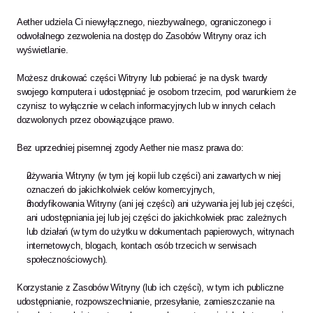
Aether udziela Ci niewyłącznego, niezbywalnego, ograniczonego i 
odwołalnego zezwolenia na dostęp do Zasobów Witryny oraz ich 
wyświetlanie. 
Możesz drukować części Witryny lub pobierać je na dysk twardy 
swojego komputera i udostępniać je osobom trzecim, pod warunkiem że 
czynisz to wyłącznie w celach informacyjnych lub w innych celach 
dozwolonych przez obowiązujące prawo.
Bez uprzedniej pisemnej zgody Aether nie masz prawa do:
używania Witryny (w tym jej kopii lub części) ani zawartych w niej 
oznaczeń do jakichkolwiek celów komercyjnych,
modyfikowania Witryny (ani jej części) ani używania jej lub jej części, 
ani udostępniania jej lub jej części do jakichkolwiek prac zależnych 
lub działań (w tym do użytku w dokumentach papierowych, witrynach 
internetowych, blogach, kontach osób trzecich w serwisach 
społecznościowych).
Korzystanie z Zasobów Witryny (lub ich części), w tym ich publiczne 
udostępnianie, rozpowszechnianie, przesyłanie, zamieszczanie na 