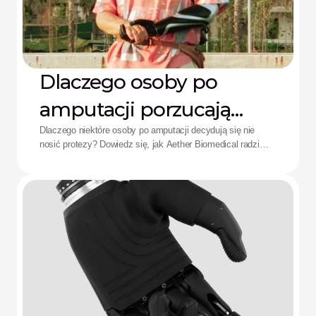
Dlaczego osoby po
amputacji porzucają
protezy: Rozwiązanie
Dlaczego niektóre osoby po amputacji decydują się nie
nosić protezy? Dowiedz się, jak Aether Biomedical radzi
Aether
sobie z bólem spowodowanym lejem protezowym,
rozładowaniem baterii i zmęczeniem wynikającym ze
skomplikowanego sterowania.