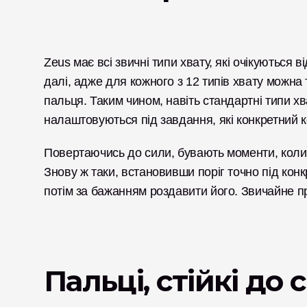
Zeus має всі звичні типи хвату, які очікуються в
далі, адже для кожного з 12 типів хвату можна 
пальця. Таким чином, навіть стандартні типи х
налаштовуються під завдання, які конкретний 
Повертаючись до сили, бувають моменти, коли п
Знову ж таки, встановивши поріг точно під конк
потім за бажанням роздавити його. Звичайне п
Пальці, стійкі до 