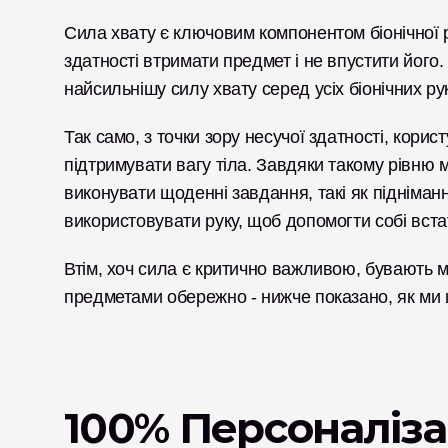
Сила хвату є ключовим компонентом біонічної р
здатності втримати предмет і не впустити його.
найсильнішу силу хвату серед усіх біонічних рук
Так само, з точки зору несучої здатності, корист
підтримувати вагу тіла. Завдяки такому рівню м
виконувати щоденні завдання, такі як піднімання
використовувати руку, щоб допомогти собі вста
Втім, хоч сила є критично важливою, бувають м
предметами обережно - нижче показано, як ми 
100% Персоналіза