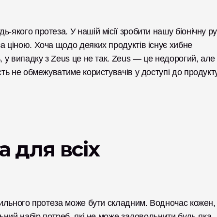
-якого протеза. У нашій місії зробити нашу біонічну рук
а ціною. Хоча щодо деяких продуктів існує хибне 
, у випадку з Zeus це не так. Zeus — це недорогий, але 
сть не обмежуватиме користувачів у доступі до продукту,
а для всіх
авильного протеза може бути складним. Водночас кожен, 
льний набір потреб, які не може задовольнити будь-яка 