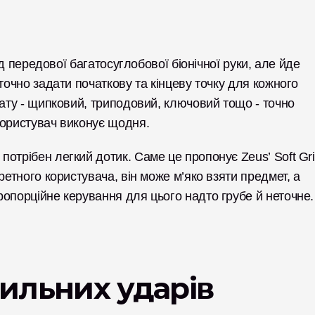
ід передової багатосуглобової біонічної руки, але йде 
точно задати початкову та кінцеву точку для кожного 
вату - щипковий, триподовий, ключовий тощо - точно 
користувач виконує щодня.
отрібен легкий дотик. Саме це пропонує Zeus’ Soft Grip
ретного користувача, він може м’яко взяти предмет, а 
ропорційне керування для цього надто грубе й неточне.
сильних ударів 