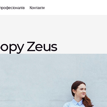
професіоналів
Контакти
ору Zeus