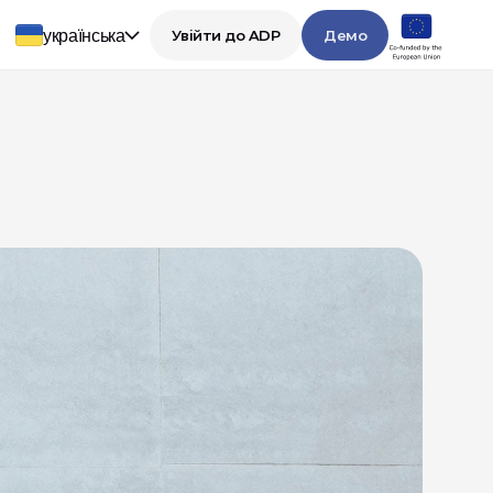
українська
Увійти до ADP
Демо