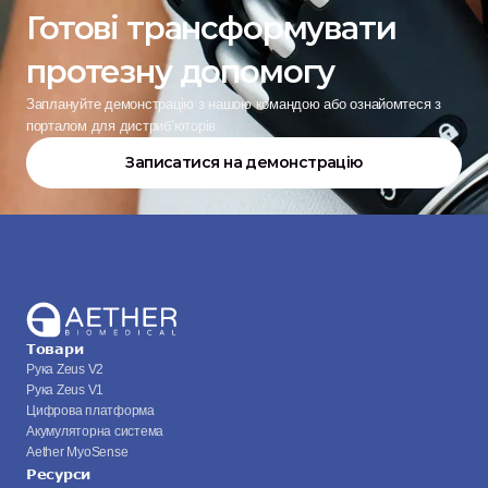
Готові трансформувати 
протезну допомогу
Заплануйте демонстрацію з нашою командою або ознайомтеся з 
порталом для дистриб’юторів
Записатися на демонстрацію
Товари
Рука Zeus V2
Рука Zeus V1
Цифрова платформа
Акумуляторна система
Aether MyoSense
Ресурси