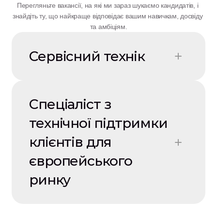
Перегляньте вакансії, на які ми зараз шукаємо кандидатів, і 
знайдіть ту, що найкраще відповідає вашим навичкам, досвіду 
та амбіціям.
Сервісний технік
Спеціаліст з 
технічної підтримки 
клієнтів для 
європейського 
ринку