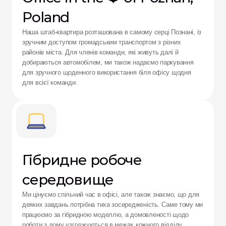
Poland
Наша штаб-квартира розташована в самому серці Познані, із 
зручним доступом громадським транспортом з різних 
районів міста. Для членів команди, які живуть далі й 
добираються автомобілем, ми також надаємо паркування 
для зручного щоденного використання біля офісу щодня 
для всієї команди.
Гібридне робоче 
середовище 
Ми цінуємо спільний час в офісі, але також знаємо, що для 
деяких завдань потрібна тиха зосередженість. Саме тому ми 
працюємо за гібридною моделлю, а домовленості щодо 
роботи з дому узгоджуються в межах кожного відділу.