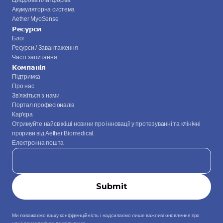
Цифрова платформа
Акумуляторна система
Aether MyoSense
Ресурси
Блог
Ресурси / Завантаження
Часті запитання
Компанія
Підтримка
Про нас
Зв’яжіться з нами
Портал професіоналів
Кар'єра
Отримуйте найсвіжіші новини про інновації у протезуванні та клінічні 
прориви від Aether Biomedical.
Електронна пошта
Ми поважаємо вашу конфіденційність і надсилаємо лише важливі оновлення про 