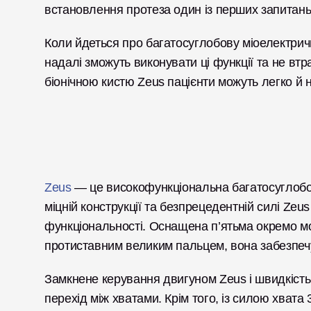
встановлення протеза один із перших запитань,
Коли йдеться про багатосуглобову міоелектричн
надалі зможуть виконувати ці функції та не вт
біонічною кистю Zeus пацієнти можуть легко й н
Zeus
 — це високофункціональна багатосуглобов
міцній конструкції та безпрецедентній силі Zeu
функціональності. Оснащена п’ятьма окремо м
протиставним великим пальцем, вона забезпечує
Замкнене керування двигуном Zeus і швидкість
перехід між хватами. Крім того, із силою хвата 