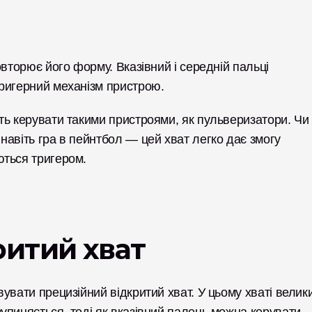
вторює його форму. Вказівний і середній пальці 
ригерний механізм пристрою.
ь керувати такими пристроями, як пульверизатори. Чи 
авіть гра в пейнтбол — цей хват легко дає змогу 
ться тригером. 
ритий хват
увати прецизійний відкритий хват. У цьому хваті велики