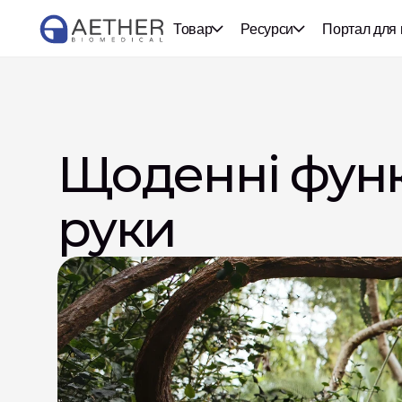
Товар
Ресурси
Портал для 
Щоденні функці
руки