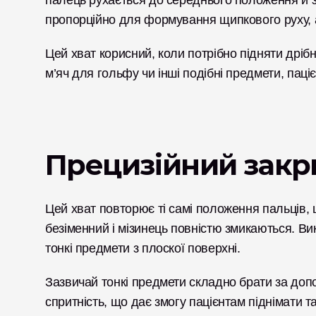
палець рухається до середнього положення й зу
пропорційно для формування щипкового руху, а
Цей хват корисний, коли потрібно підняти дрібні
м’яч для гольфу чи інші подібні предмети, паці
Прецизійний закр
Цей хват повторює ті самі положення пальців, щ
безіменний і мізинець повністю змикаються. Вик
тонкі предмети з плоскої поверхні. 
Зазвичай тонкі предмети складно брати за допо
спритність, що дає змогу пацієнтам піднімати та