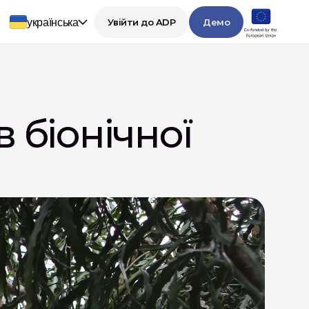
українська
Увійти до ADP
Демо
 біонічної 