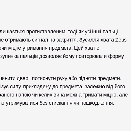
ишається протиставленим, тоді як усі інші пальці 
е отримають сигнал на закриття. Зусилля хвата Zeus 
чи міцне утримання предмета. Цей хват є 
 зупинка пальців дозволяє йому повторювати форму 
нити двері, потиснути руку або підняти предмети. 
зує силу, прикладену до предмета, залежно від його 
ваного напою чи келих вина можна тримати міцно, але 
йно утримуватися без стискання чи пошкодження. 