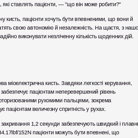
 які ставлять пацієнти, — "що він може робити?"
у кисть, пацієнти хочуть бути впевненими, що вони й 
ратять свою автономію й незалежність. На щастя, з нашо
адійно виконувати незліченну кількість щоденних дій.
а міоелектрична кисть. Завдяки легкості керування, 
s забезпечує пацієнтам неперевершений рівень 
оторизованими рухомими пальцями, зокрема 
 пацієнтам величезну спритність у рухах. 
 закривання 1,2 секунди забезпечують швидкий і плавни
34.17lbf/152N пацієнти можуть бути впевнені, що 