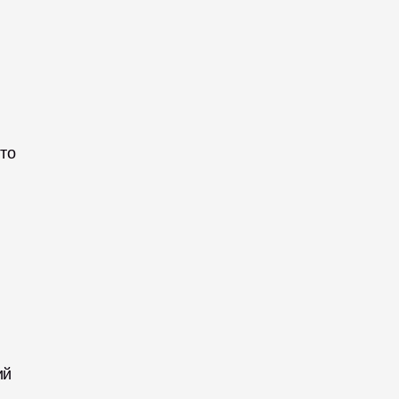
то 
й 