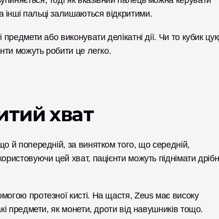
пиняється, тоді як вказівний палець можна керувати 
 інші пальці залишаються відкритими. 
 предмети або виконувати делікатні дії. Чи то кубик цукр
єнти можуть робити це легко. 
итий хват
о й попередній, за винятком того, що середній, 
ористовуючи цей хват, пацієнти можуть піднімати дрібні
могою протезної кисті. На щастя, Zeus має високу 
кі предмети, як монети, дроти від навушників тощо.  