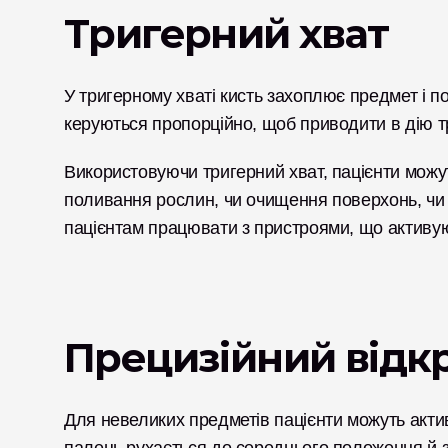
Тригерний хват
У тригерному хваті кисть захоплює предмет і по
керуються пропорційно, щоб приводити в дію т
Використовуючи тригерний хват, пацієнти можут
поливання рослин, чи очищення поверхонь, чи н
пацієнтам працювати з пристроями, що активую
Прецизійний відк
Для невеликих предметів пацієнти можуть актив