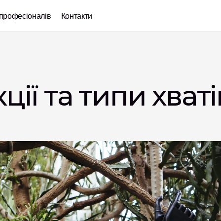
професіоналів
Контакти
ї та типи хватів