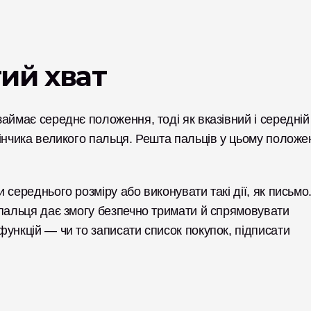
ий хват
аймає середнє положення, тоді як вказівний і середній 
інчика великого пальця. Решта пальців у цьому положен
середнього розміру або виконувати такі дії, як письмо.
пальця дає змогу безпечно тримати й спрямовувати 
ункцій — чи то записати список покупок, підписати 