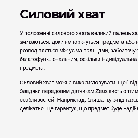
Силовий хват
У положенні силового хвата великий палець зал
змикаються, доки не торкнуться предмета або н
розподіляється між усіма пальцями, забезпечую
багатофункціональним, оскільки індивідуальна
предмета. 
Силовий хват можна використовувати, щоб відчи
Завдяки передовим датчикам Zeus кисть оптимі
особливостей. Наприклад, бляшанку з-під газо
делікатно. Це гарантує, що предмет буде наді