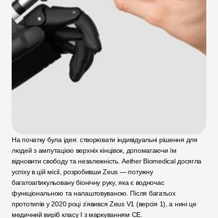
На початку була ідея: створювати індивідуальні рішення для 
людей з ампутацією верхніх кінцівок, допомагаючи їм 
відновити свободу та незалежність. Aether Biomedical досягла 
успіху в цій місії, розробивши Zeus — потужну 
багатоartикульовану біонічну руку, яка є водночас 
функціональною та налаштовуваною. Після багатьох 
прототипів у 2020 році з’явився Zeus V1 (версія 1), а нині це 
медичний виріб класу I з маркуванням CE.