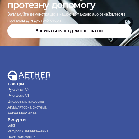
протезну допомогу
Заплануйте демонстрацію з нашою командою або ознайомтеся з 
порталом для дистриб’юторів
Записатися на демонстрацію
Товари
Рука Zeus V2
Рука Zeus V1
Цифрова платформа
Акумуляторна система
Aether MyoSense
Ресурси
Блог
Ресурси / Завантаження
Часті запитання