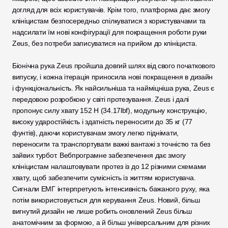
догляд для всіх користувачів. Крім того, платформа дає змогу 
клініцистам безпосередньо спілкуватися з користувачами та 
надсилати їм нові конфігурації для покращення роботи руки 
Zeus, без потреби записуватися на прийом до клініциста.
Біонічна рука Zeus пройшла довгий шлях від свого початкового 
випуску, і кожна ітерація приносила нові покращення в дизайн 
і функціональність. Як найсильніша та найміцніша рука, Zeus є 
передовою розробкою у світі протезування. Zeus і далі 
пропонує силу хвату 152 Н (34.17lbf), модульну конструкцію, 
високу ударостійкість і здатність переносити до 35 кг (77 
фунтів), даючи користувачам змогу легко піднімати, 
переносити та транспортувати важкі вантажі з точністю та без 
зайвих турбот. Вебпрограмне забезпечення дає змогу 
клініцистам налаштовувати протез із до 12 різними схемами 
хвату, щоб забезпечити сумісність із життям користувача. 
Сигнали ЕМГ інтерпретують інтенсивність бажаного руху, яка 
потім використовується для керування Zeus. Новий, більш 
вигнутий дизайн не лише робить оновлений Zeus більш 
анатомічним за формою, а й більш універсальним для різних 