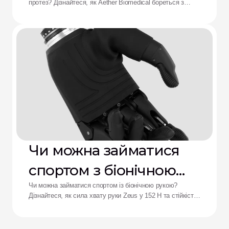
протез? Дізнайтеся, як Aether Biomedical бореться з
протезів: рішення від
болем у гільзі, розряджанням батареї та втомою від
складного керування.
Aether
Чи можна займатися
спортом з біонічною
рукою?
Чи можна займатися спортом із біонічною рукою?
Дізнайтеся, як сила хвату руки Zeus у 152 Н та стійкість
до ударів переосмислюють результати для адаптивних
спортсменів.