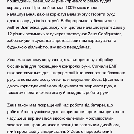
пошкоджень, зменшуючи ризик тривалого ремонту для 
користувача. Протез Zeus має 100% можливості 
налаштування, даючи користувачам змогу створити руку, 
адаптовану до їхніх потреб. Вебпрограмне забезпечення 
Aether Biomedical дає змогу клініцистам налаштовувати Zeus у 
12 різних режимах хвату через застосунок Zeus Configurator, 
забезпечуючи сумісність протеза з життям користувача та 
будь-якою діяльністю, яку воно передбачає.
Zeus має систему керування, яка використовує обробку 
біосигналів для покращення контролю руки. Сигнали ЕМГ 
використовуються для інтерпретації інтенсивності та бажаного 
руху, а потім застосовуються для керування Zeus. Ці сигнали 
дають користувачеві змогу відкривати та закривати руку, а 
також змінювати схеми хвату й швидкість роботи руки.
Zeus також має покращений час роботи від батареї, що 
робить його зручнішим для використання протягом тривалого 
часу. Zeus вирізняється вдосконаленими можливостями 
захоплення, кращим часом реакції та загальним дизайном, 
який простіший у використанні. У Zeus є перероблений 