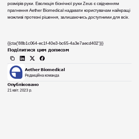
розмірів руки. Еволюція біонічної руки Zeus є свідченням 
прагнення Aether Biomedical надавати користувачам найкращі 
можливі протезні рішення, залишаючись доступними для всіх.
{{cta('88b1c064-ec1f-40e3-bc65-4a3e7aecd402')}}
Поділитися цим дописом
Aether Biomedical
Редакційна команда
Опубліковано
21 квіт. 2023 р.