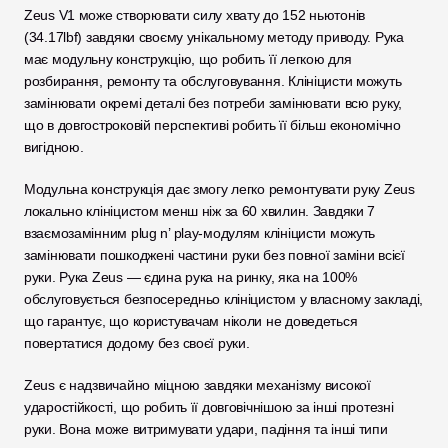
Zeus V1 може створювати силу хвату до 152 ньютонів 
(34.17lbf) завдяки своєму унікальному методу приводу. Рука 
має модульну конструкцію, що робить її легкою для 
розбирання, ремонту та обслуговування. Клініцисти можуть 
замінювати окремі деталі без потреби замінювати всю руку, 
що в довгостроковій перспективі робить її більш економічно 
вигідною.
Модульна конструкція дає змогу легко ремонтувати руку Zeus 
локально клініцистом менш ніж за 60 хвилин. Завдяки 7 
взаємозамінним plug n’ play-модулям клініцисти можуть 
замінювати пошкоджені частини руки без повної заміни всієї 
руки. Рука Zeus — єдина рука на ринку, яка на 100% 
обслуговується безпосередньо клініцистом у власному закладі, 
що гарантує, що користувачам ніколи не доведеться 
повертатися додому без своєї руки.
Zeus є надзвичайно міцною завдяки механізму високої 
ударостійкості, що робить її довговічнішою за інші протезні 
руки. Вона може витримувати удари, падіння та інші типи 