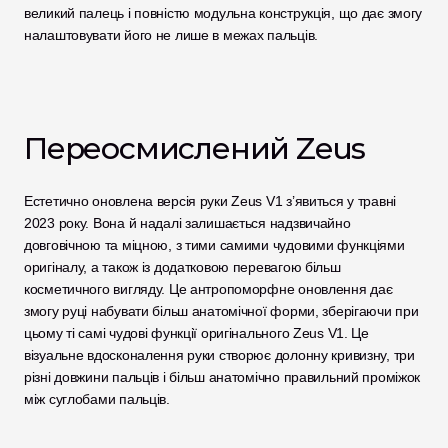
великий палець і повністю модульна конструкція, що дає змогу 
налаштовувати його не лише в межах пальців.
Переосмислений Zeus
Естетично оновлена версія руки Zeus V1 з’явиться у травні 
2023 року. Вона й надалі залишається надзвичайно 
довговічною та міцною, з тими самими чудовими функціями 
оригіналу, а також із додатковою перевагою більш 
косметичного вигляду. Це антропоморфне оновлення дає 
змогу руці набувати більш анатомічної форми, зберігаючи при 
цьому ті самі чудові функції оригінального Zeus V1. Це 
візуальне вдосконалення руки створює долонну кривизну, три 
різні довжини пальців і більш анатомічно правильний проміжок 
між суглобами пальців.