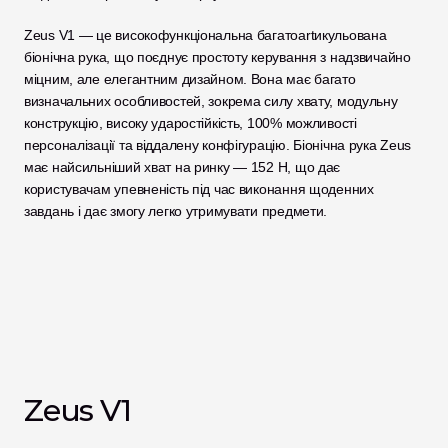
Zeus V1 — це високофункціональна багатоartикульована 
біонічна рука, що поєднує простоту керування з надзвичайно 
міцним, але елегантним дизайном. Вона має багато 
визначальних особливостей, зокрема силу хвату, модульну 
конструкцію, високу ударостійкість, 100% можливості 
персоналізації та віддалену конфігурацію. Біонічна рука Zeus 
має найсильніший хват на ринку — 152 Н, що дає 
користувачам упевненість під час виконання щоденних 
завдань і дає змогу легко утримувати предмети.
Zeus V1