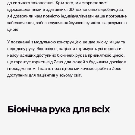
до сильного захоплення. Крім того, ми скористалися 
вдосконаленнями в адитивних і 3D-технологіях виробництва, 
які дозволили нам повністю індивідуалізувати наше програмне 
забезпечення, забезпечуючи найсучаснішу якість за розумною 
ціною.
У поєднанні з модульною конструкцією це дає якісну, міцну та 
передову руку. Відповідно, пацієнти отримують усі переваги 
найсучасніших доступних біонічних рук за прийнятною ціною, 
що гарантує користь від Zeus для людей з будь-яким досвідом 
і походженням. І навіть поза ціною ми хочемо зробити Zeus 
доступним для пацієнтив у всьому світі. 
Біонічна рука для всіх