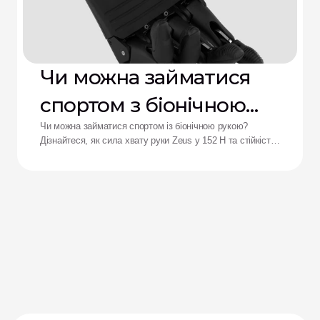
Чи можна займатися
спортом з біонічною
рукою?
Чи можна займатися спортом із біонічною рукою?
Дізнайтеся, як сила хвату руки Zeus у 152 Н та стійкість
до ударів переосмислюють результати для адаптивних
спортсменів.