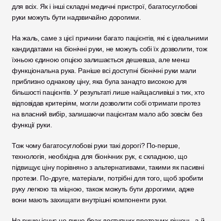
для всіх. Як і інші складні медичні пристрої, багатосуглобові 
руки можуть бути надзвичайно дорогими. 
На жаль, саме з цієї причини багато пацієнтів, які є ідеальними 
кандидатами на біонічні руки, не можуть собі їх дозволити, тож 
їхньою єдиною опцією залишається дешевша, але менш 
функціональна рука. Раніше всі доступні біонічні руки мали 
приблизно однакову ціну, яка була занадто високою для 
більшості пацієнтів. У результаті лише найщасливіші з тих, хто 
відповідав критеріям, могли дозволити собі отримати протез 
на власний вибір, залишаючи пацієнтам мало або зовсім без 
функції руки. 
Тож чому багатосуглобові руки такі дорогі? По-перше, 
технологія, необхідна для біонічних рук, є складною, що 
підвищує ціну порівняно з альтернативами, такими як пасивні 
протези. По-друге, матеріали, потрібні для того, щоб зробити 
руку легкою та міцною, також можуть бути дорогими, адже 
вони мають захищати внутрішні компоненти руки. 
На ринку існує не лише брак доступних протезних рішень, а й 