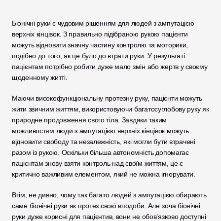
Біонічні руки є чудовим рішенням для людей з ампутацією 
верхніх кінцівок. З правильно підібраною рукою пацієнти 
можуть відновити значну частину контролю та моторики, 
подібно до того, як це було до втрати руки. У результаті 
пацієнтам потрібно робити дуже мало змін або жертв у своєму 
щоденному житті. 
Маючи високофункціональну протезну руку, пацієнти можуть 
жити звичним життям, використовуючи багатосуглобову руку як 
природне продовження свого тіла. Завдяки таким 
можливостям люди з ампутацією верхніх кінцівок можуть 
відновити свободу та незалежність, які могли бути втрачені 
разом із рукою. Оскільки більша автономність допомагає 
пацієнтам знову взяти контроль над своїм життям, це є 
критично важливим елементом, який не можна ігнорувати. 
Втім, не дивно, чому так багато людей з ампутацією обирають 
саме біонічні руки як протез своєї вподоби. Але хоча біонічні 
руки дуже корисні для пацієнтив, вони не обов’язково доступні 