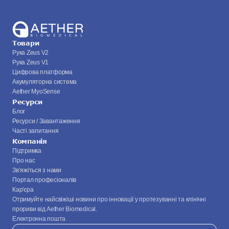
Товари
Рука Zeus V2
Рука Zeus V1
Цифрова платформа
Акумуляторна система
Aether MyoSense
Ресурси
Блог
Ресурси / Завантаження
Часті запитання
Компанія
Підтримка
Про нас
Зв’яжіться з нами
Портал професіоналів
Кар'єра
Отримуйте найсвіжіші новини про інновації у протезуванні та клінічні 
прориви від Aether Biomedical.
Електронна пошта