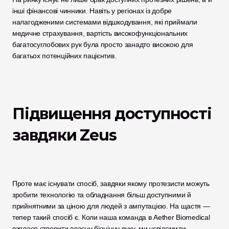
інші фінансові чинники. Навіть у регіонах із добре 
налагодженими системами відшкодування, які приймали 
медичне страхування, вартість високофункціональних 
багатосуглобових рук була просто занадто високою для 
багатьох потенційних пацієнтив. 
Підвищення доступності 
завдяки Zeus
Проте має існувати спосіб, завдяки якому протезисти можуть 
зробити технологію та обладнання більш доступними й 
прийнятними за ціною для людей з ампутацією. На щастя — 
тепер такий спосіб є. Коли наша команда в Aether Biomedical 
взялася створити власну біонічну руку, ми усвідомили 