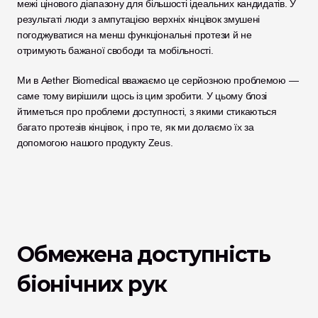
межі цінового діапазону для більшості ідеальних кандидатів. У 
результаті люди з ампутацією верхніх кінцівок змушені 
погоджуватися на менш функціональні протези й не 
отримують бажаної свободи та мобільності. 
Ми в Aether Biomedical вважаємо це серйозною проблемою — 
саме тому вирішили щось із цим зробити. У цьому блозі 
йтиметься про проблеми доступності, з якими стикаються 
багато протезів кінцівок, і про те, як ми долаємо їх за 
допомогою нашого продукту Zeus.  
Обмежена доступність 
біонічних рук