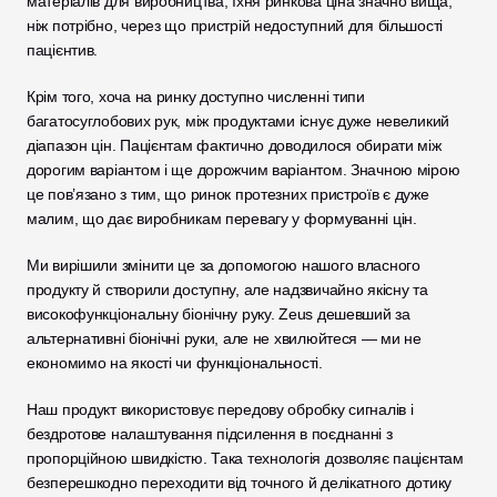
матеріалів для виробництва, їхня ринкова ціна значно вища, 
ніж потрібно, через що пристрій недоступний для більшості 
пацієнтив. 
Крім того, хоча на ринку доступно численні типи 
багатосуглобових рук, між продуктами існує дуже невеликий 
діапазон цін. Пацієнтам фактично доводилося обирати між 
дорогим варіантом і ще дорожчим варіантом. Значною мірою 
це пов’язано з тим, що ринок протезних пристроїв є дуже 
малим, що дає виробникам перевагу у формуванні цін. 
Ми вирішили змінити це за допомогою нашого власного 
продукту й створили доступну, але надзвичайно якісну та 
високофункціональну біонічну руку. Zeus дешевший за 
альтернативні біонічні руки, але не хвилюйтеся — ми не 
економимо на якості чи функціональності. 
Наш продукт використовує передову обробку сигналів і 
бездротове налаштування підсилення в поєднанні з 
пропорційною швидкістю. Така технологія дозволяє пацієнтам 
безперешкодно переходити від точного й делікатного дотику 