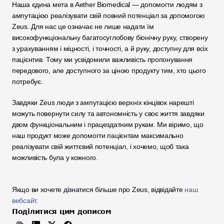
Наша єдина мета в Aether Biomedical — допомогти людям з 
ампутацією реалізувати свій повний потенціал за допомогою 
Zeus. Для нас це означає не лише надати їм 
високофункціональну багатосуглобову біонічну руку, створену 
з урахуванням і міцності, і точності, а й руку, доступну для всіх 
пацієнтив. Тому ми усвідомили важливість пропонування 
передового, але доступного за ціною продукту тим, хто цього 
потребує. 
Завдяки Zeus люди з ампутацією верхніх кінцівок нарешті 
можуть повернути силу та автономність у своє життя завдяки 
двом функціональним і працездатним рукам. Ми віримо, що 
наш продукт може допомогти пацієнтам максимально 
реалізувати свій життєвий потенціал, і хочемо, щоб така 
можливість була у кожного. 
Якщо ви хочете дізнатися більше про Zeus, відвідайте 
наш 
вебсайт
. 
Поділитися цим дописом