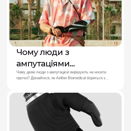
Чому люди з
ампутаціями
відмовляються від
Чому деякі люди з ампутацією вирішують не носити
протез? Дізнайтеся, як Aether Biomedical бореться з
протезів: рішення від
болем у гільзі, розряджанням батареї та втомою від
складного керування.
Aether