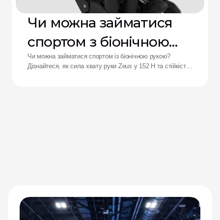
Чи можна займатися
спортом з біонічною
рукою?
Чи можна займатися спортом із біонічною рукою?
Дізнайтеся, як сила хвату руки Zeus у 152 Н та стійкість
до ударів переосмислюють результати для адаптивних
спортсменів.