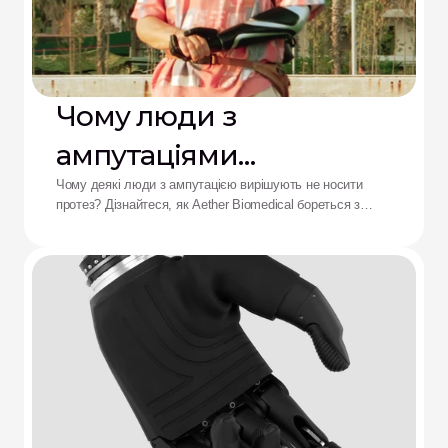
Чому люди з
ампутаціями
відмовляються від
Чому деякі люди з ампутацією вирішують не носити
протез? Дізнайтеся, як Aether Biomedical бореться з
протезів: рішення від
болем у гільзі, розряджанням батареї та втомою від
складного керування.
Aether