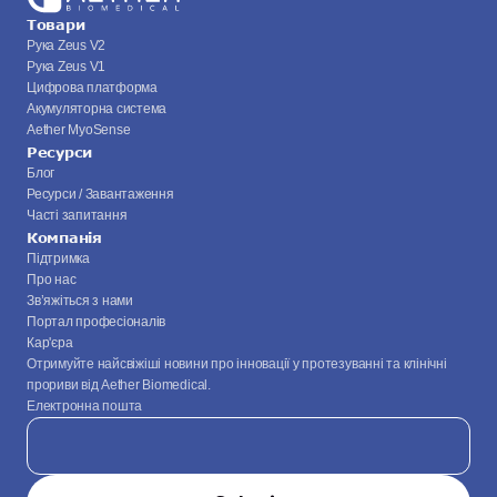
Товари
Рука Zeus V2
Рука Zeus V1
Цифрова платформа
Акумуляторна система
Aether MyoSense
Ресурси
Блог
Ресурси / Завантаження
Часті запитання
Компанія
Підтримка
Про нас
Зв’яжіться з нами
Портал професіоналів
Кар'єра
Отримуйте найсвіжіші новини про інновації у протезуванні та клінічні 
прориви від Aether Biomedical.
Електронна пошта