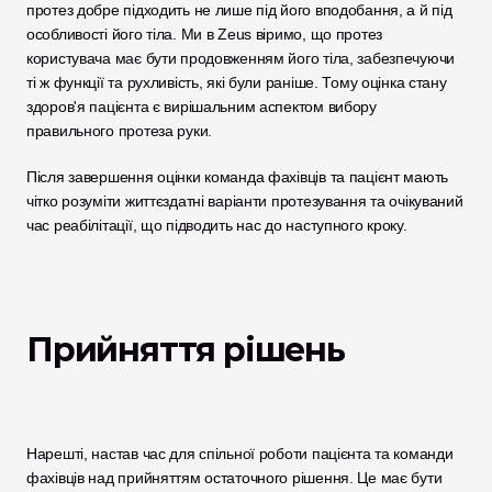
протез добре підходить не лише під його вподобання, а й під 
особливості його тіла. Ми в Zeus віримо, що протез 
користувача має бути продовженням його тіла, забезпечуючи 
ті ж функції та рухливість, які були раніше. Тому оцінка стану 
здоров'я пацієнта є вирішальним аспектом вибору 
правильного протеза руки. 
Після завершення оцінки команда фахівців та пацієнт мають 
чітко розуміти життєздатні варіанти протезування та очікуваний 
час реабілітації, що підводить нас до наступного кроку. 
Прийняття рішень
Нарешті, настав час для спільної роботи пацієнта та команди 
фахівців над прийняттям остаточного рішення. Це має бути 