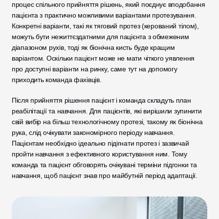
процес спільного прийняття рішень, який поєднує вподобання 
пацієнта з практично можливими варіантами протезування. 
Конкретні варіанти, такі як тяговий протез (керований тілом), 
можуть бути нежиттєздатними для пацієнта з обмеженим 
діапазоном рухів, тоді як біонічна кисть буде кращим 
варіантом. Оскільки пацієнт може не мати чіткого уявлення 
про доступні варіанти на ринку, саме тут на допомогу 
приходить команда фахівців. 
Після прийняття рішення пацієнт і команда складуть план 
реабілітації та навчання. Для пацієнтів, які вирішили зупинити 
свій вибір на більш технологічному протезі, такому як біонічна 
рука, слід очікувати закономірного періоду навчання. 
Пацієнтам необхідно ідеально підігнати протез і зазвичай 
пройти навчання з ефективного користування ним. Тому 
команда та пацієнт обговорять очікувані терміни підгонки та 
навчання, щоб пацієнт знав про майбутній період адаптації. 