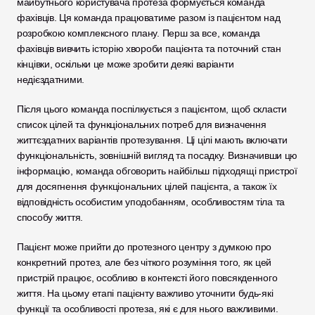
майбутнього користувача протеза формується команда 
фахівців. Ця команда працюватиме разом із пацієнтом над 
розробкою комплексного плану. Перш за все, команда 
фахівців вивчить історію хвороби пацієнта та поточний стан 
кінцівки, оскільки це може зробити деякі варіанти 
недієздатними. 
Після цього команда поспілкується з пацієнтом, щоб скласти 
список цілей та функціональних потреб для визначення 
життєздатних варіантів протезування. Ці цілі мають включати 
функціональність, зовнішній вигляд та посадку. Визначивши цю 
інформацію, команда обговорить найбільш підходящі пристрої 
для досягнення функціональних цілей пацієнта, а також їх 
відповідність особистим уподобанням, особливостям тіла та 
способу життя. 
Пацієнт може прийти до протезного центру з думкою про 
конкретний протез, але без чіткого розуміння того, як цей 
пристрій працює, особливо в контексті його повсякденного 
життя. На цьому етапі пацієнту важливо уточнити будь-які 
функції та особливості протеза, які є для нього важливими. 