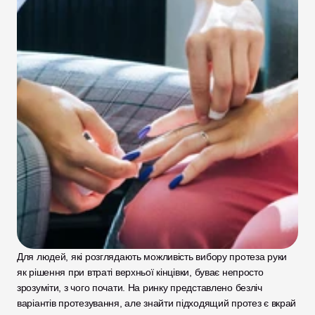
Для людей, які розглядають можливість вибору протеза руки 
як рішення при втраті верхньої кінцівки, буває непросто 
зрозуміти, з чого почати. На ринку представлено безліч 
варіантів протезування, але знайти підходящий протез є вкрай 