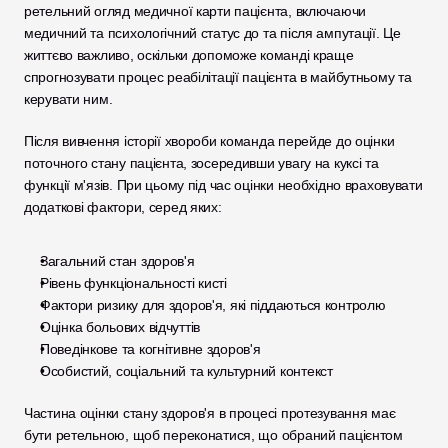
ретельний огляд медичної карти пацієнта, включаючи 
медичний та психологічний статус до та після ампутації. Це 
життєво важливо, оскільки допоможе команді краще 
спрогнозувати процес реабілітації пацієнта в майбутньому та 
керувати ним. 
Після вивчення історії хвороби команда перейде до оцінки 
поточного стану пацієнта, зосередивши увагу на куксі та 
функції м'язів. При цьому під час оцінки необхідно враховувати 
додаткові фактори, серед яких:
Загальний стан здоров'я
Рівень функціональності кисті
Фактори ризику для здоров'я, які піддаються контролю
Оцінка больових відчуттів
Поведінкове та когнітивне здоров'я
Особистий, соціальний та культурний контекст
Частина оцінки стану здоров'я в процесі протезування має 
бути ретельною, щоб переконатися, що обраний пацієнтом 