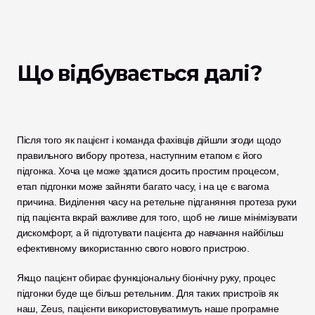
Що відбувається далі? 
Після того як пацієнт і команда фахівців дійшли згоди щодо 
правильного вибору протеза, наступним етапом є його 
підгонка. Хоча це може здатися досить простим процесом, 
етап підгонки може зайняти багато часу, і на це є вагома 
причина. Виділення часу на ретельне підганяння протеза руки 
під пацієнта вкрай важливе для того, щоб не лише мінімізувати 
дискомфорт, а й підготувати пацієнта до навчання найбільш 
ефективному використанню свого нового пристрою. 
Якщо пацієнт обирає функціональну біонічну руку, процес 
підгонки буде ще більш ретельним. Для таких пристроїв як 
наш, Zeus, пацієнти використовуватимуть наше програмне 