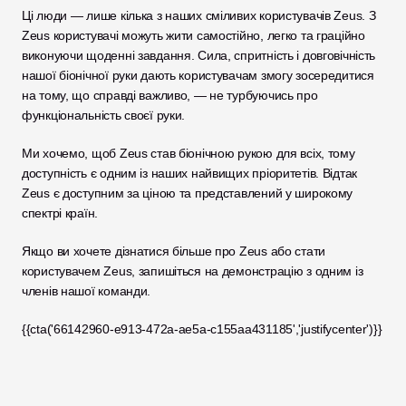
Ці люди — лише кілька з наших сміливих користувачів Zeus. З 
Zeus користувачі можуть жити самостійно, легко та граційно 
виконуючи щоденні завдання. Сила, спритність і довговічність 
нашої біонічної руки дають користувачам змогу зосередитися 
на тому, що справді важливо, — не турбуючись про 
функціональність своєї руки. 
Ми хочемо, щоб Zeus став біонічною рукою для всіх, тому 
доступність є одним із наших найвищих пріоритетів. Відтак 
Zeus є доступним за ціною та представлений у широкому 
спектрі країн.
Якщо ви хочете дізнатися більше про Zeus або стати 
користувачем Zeus, запишіться на демонстрацію з одним із 
членів нашої команди.
{{cta('66142960-e913-472a-ae5a-c155aa431185','justifycenter')}}