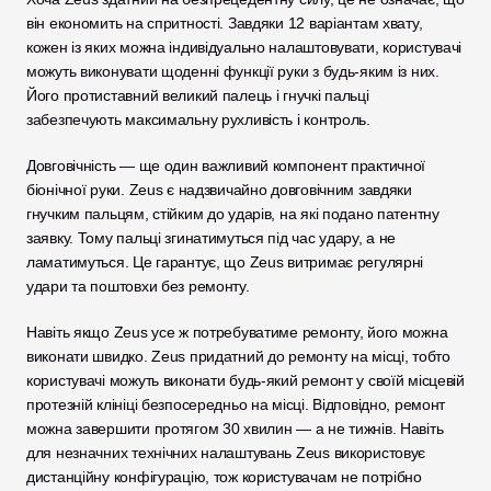
він економить на спритності. Завдяки 12 варіантам хвату, 
кожен із яких можна індивідуально налаштовувати, користувачі 
можуть виконувати щоденні функції руки з будь-яким із них. 
Його протиставний великий палець і гнучкі пальці 
забезпечують максимальну рухливість і контроль. 
Довговічність — ще один важливий компонент практичної 
біонічної руки. Zeus є надзвичайно довговічним завдяки 
гнучким пальцям, стійким до ударів, на які подано патентну 
заявку. Тому пальці згинатимуться під час удару, а не 
ламатимуться. Це гарантує, що Zeus витримає регулярні 
удари та поштовхи без ремонту. 
Навіть якщо Zeus усе ж потребуватиме ремонту, його можна 
виконати швидко. Zeus придатний до ремонту на місці, тобто 
користувачі можуть виконати будь-який ремонт у своїй місцевій 
протезній клініці безпосередньо на місці. Відповідно, ремонт 
можна завершити протягом 30 хвилин — а не тижнів. Навіть 
для незначних технічних налаштувань Zeus використовує 
дистанційну конфігурацію, тож користувачам не потрібно 