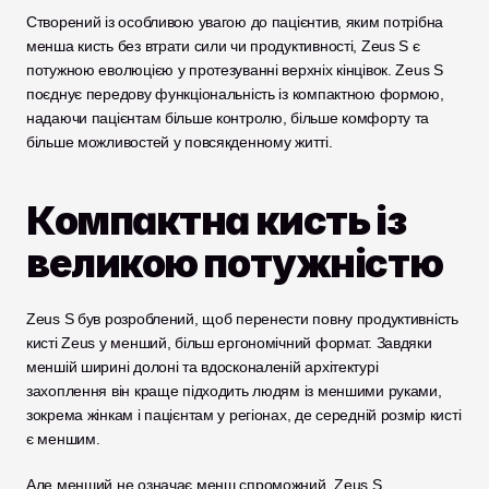
Створений із особливою увагою до пацієнтив, яким потрібна 
менша кисть без втрати сили чи продуктивності, Zeus S є 
потужною еволюцією у протезуванні верхніх кінцівок. Zeus S 
поєднує передову функціональність із компактною формою, 
надаючи пацієнтам більше контролю, більше комфорту та 
більше можливостей у повсякденному житті.
Компактна кисть із 
великою потужністю
Zeus S був розроблений, щоб перенести повну продуктивність 
кисті Zeus у менший, більш ергономічний формат. Завдяки 
меншій ширині долоні та вдосконаленій архітектурі 
захоплення він краще підходить людям із меншими руками, 
зокрема жінкам і пацієнтам у регіонах, де середній розмір кисті 
є меншим.
Але менший не означає менш спроможний. Zeus S 