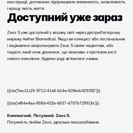
конструкції, допомагає підтримувати впевненість, незалежність 
і кращу якість життя.
Доступний уже зараз
Zeus S уже доступний у всьому світі через дистриб’юторську 
мережу Aether Biomedical. Якщо ви клініцист або постачальник 
і зацікавлені запропонувати Zeus S своїм пацієнтам, або 
пацієнт, який хоче дізнатися, що можливо з протезом кисті 
нового покоління, будемо раді зв’язатися з вами.
{{cta('5ec11c25-9712-41e6-b14e-509edc429392')}}
{{cta('ef64e4aa-658d-432e-b537-d707b72991fa')}}
Компактний. Потужний. Zeus S.
Потужність лінійки Zeus, ідеально масштабована.