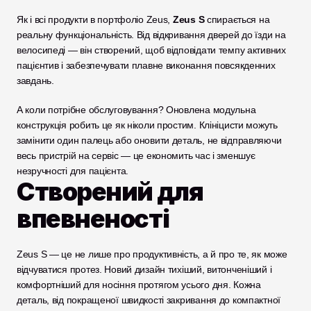
Як і всі продукти в портфоліо Zeus, 
Zeus S
 спирається на 
реальну функціональність. Від відкривання дверей до їзди на 
велосипеді — він створений, щоб відповідати темпу активних 
пацієнтив і забезпечувати плавне виконання повсякденних 
завдань.
А коли потрібне обслуговування? Оновлена модульна 
конструкція робить це як ніколи простим. Клініцисти можуть 
замінити один палець або оновити деталь, не відправляючи 
весь пристрій на сервіс — це економить час і зменшує 
незручності для пацієнта.
Створений для 
впевненості
Zeus S — це не лише про продуктивність, а й про те, як може 
відчуватися протез. Новий дизайн тихіший, витонченіший і 
комфортніший для носіння протягом усього дня. Кожна 
деталь, від покращеної швидкості закривання до компактної 