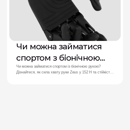
Чи можна займатися
спортом з біонічною
рукою?
Чи можна займатися спортом із біонічною рукою?
Дізнайтеся, як сила хвату руки Zeus у 152 Н та стійкість
до ударів переосмислюють результати для адаптивних
спортсменів.