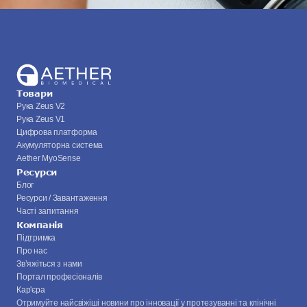
Товари
Рука Zeus V2
Рука Zeus V1
Цифрова платформа
Акумуляторна система
Aether MyoSense
Ресурси
Блог
Ресурси / Завантаження
Часті запитання
Компанія
Підтримка
Про нас
Зв’яжіться з нами
Портал професіоналів
Кар'єра
Отримуйте найсвіжіші новини про інновації у протезуванні та клінічні 