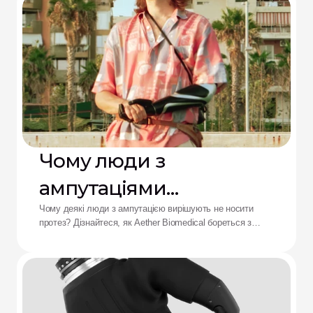
Чому люди з
ампутаціями
відмовляються від
Чому деякі люди з ампутацією вирішують не носити
протез? Дізнайтеся, як Aether Biomedical бореться з
протезів: рішення від
болем у гільзі, розряджанням батареї та втомою від
складного керування.
Aether