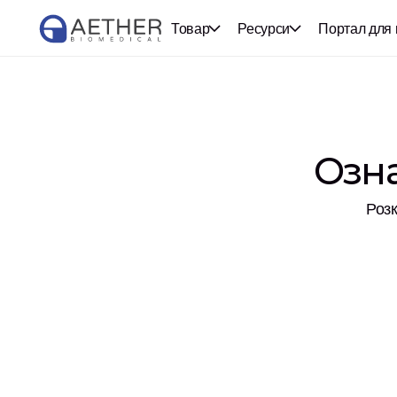
Товар
Ресурси
Портал для 
Озна
Розк