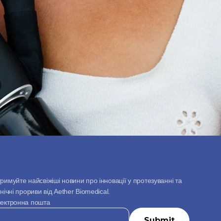
римуйте найсвіжіші новини про інновації у протезуванні та 
інічні прориви від Aether Biomedical.
ектронна пошта