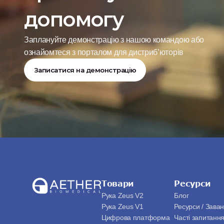
допомогу
Заплануйте демонстрацію з нашою командою або 
ознайомтеся з порталом для дистриб’юторів
Записатися на демонстрацію
Товари
Ресурси
Рука Zeus V2
Блог
Рука Zeus V1
Ресурси / Зава
Цифрова платформа
Часті запитанн