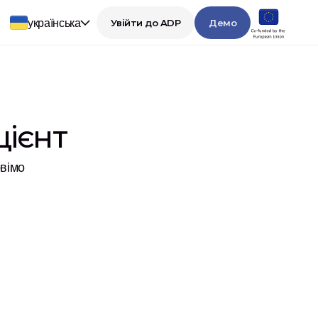
українська
Увійти до ADP
Демо
цієнт
овімо