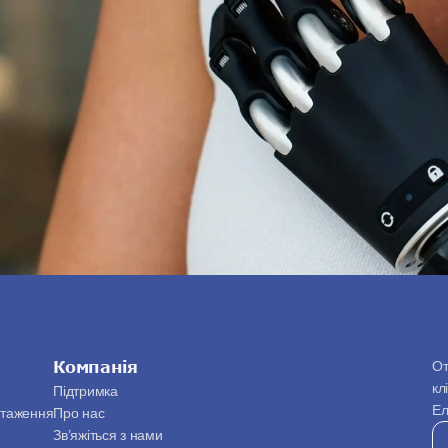
Компанія
От
кл
Підтримка
Ел
нтаження
Про нас
я
Зв’яжіться з нами