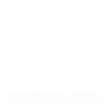
الأطراف الاصطناعية المتقدمة 
من أجل عالم أفضل
تجمع Aether Biomedical بين الهندسة الدقيقة وذكاء الإشارات الحيوية في 
إعادة تأهيل الأطراف الاصطناعية. وتُعيد يدنا البيونيكية Zeus ومنصتنا الرقمية 