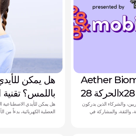
Aethe تنضم إلى تحدي
هل يمكن للأيدي
الحركة 28x28 الخاص بمبادرة So Every
باللمس؟ تقنية ا
BODY Can 
ريين، والشركاء الذين يدركون
هل يمكن للأيدي الاصطناعية ا
ة، والثقة، والمشاركة في
العضلية الكهربائية، بدءاً من ا
الحياة اليومية. لهذا السبب، نفخر بالشراكة مع مبادرة "So Every BODY Can Move"