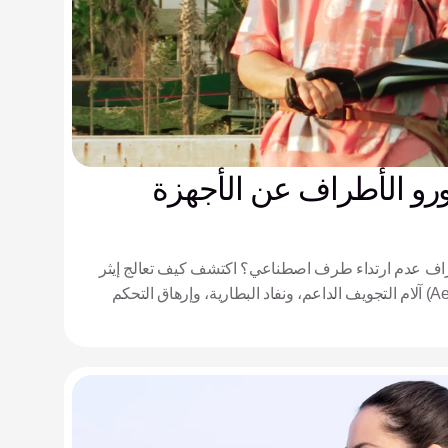
ورو الأطراف عن الأجهزة
طراف عدم ارتداء طرف اصطناعي؟ اكتشف كيف تعالج إيثر
بيوميديكال (Aether Biomedical) آلام التجويف الداعم، ونفاد البطارية، وإرهاق التحكم