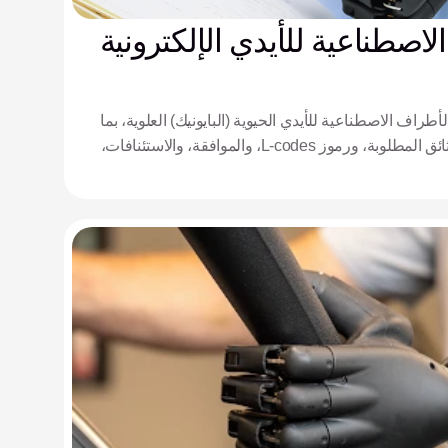
لاصطناعية للأيدي الإلكترونية
طراف الاصطناعية للأيدي الحيوية (البايونيك) العلوية، بما
في ذلك الضرورة الطبية، والوثائق المطلوبة، ورموز L-codes، والموافقة، والاستئنافات،