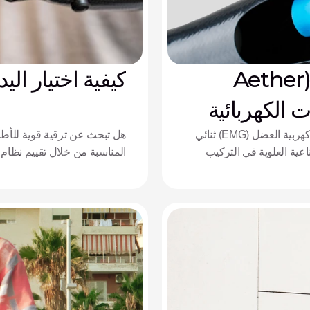
نظام التحكم إيثر مايو سينس (Aether
كيفية اختيار الي
لات الكهربائية
اكتشف Aether MyoSense، وهو نظام تحكم في تخطيط كهربية العضل (EMG) ثنائي
هل تبحث عن ترقية قوية للأطرا
ناعية العلوية في التركيب
بقوته العالية وتوافقه مع شاش